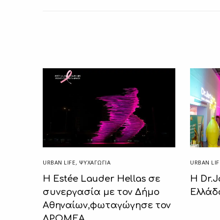
URBAN LIFE
,
ΨΥΧΑΓΩΓΙΑ
URBAN LIF
Η Estée Lauder Hellas σε
Η Dr.J
συνεργασία με τον Δήμο
Ελλάδ
Αθηναίων,φωταγώγησε τον
ΔΡΟΜΕΑ