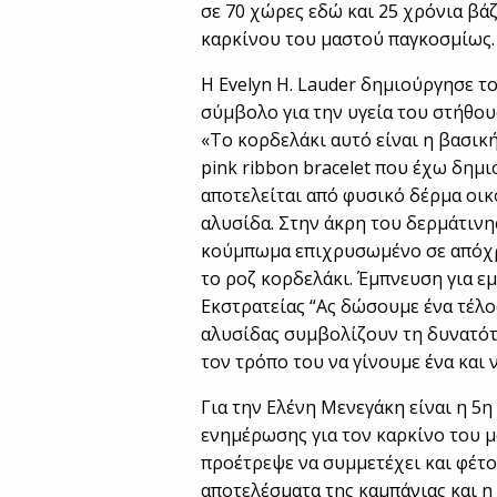
σε 70 χώρες εδώ και 25 χρόνια βά
καρκίνου του μαστού παγκοσμίως.
Η Evelyn Η. Lauder δημιούργησε τ
σύμβολο για την υγεία του στήθου
«Το κορδελάκι αυτό είναι η βασικ
pink ribbon bracelet που έχω δημ
αποτελείται από φυσικό δέρμα οικ
αλυσίδα. Στην άκρη του δερμάτινη
κούμπωμα επιχρυσωμένο σε απόχρω
το ροζ κορδελάκι. Έμπνευση για ε
Εκστρατείας “Ας δώσουμε ένα τέλος
αλυσίδας συμβολίζουν τη δυνατότη
τον τρόπο του να γίνουμε ένα και 
Για την Ελένη Μενεγάκη είναι η 5
ενημέρωσης για τον καρκίνο του μα
προέτρεψε να συμμετέχει και φέτο
αποτελέσματα της καμπάνιας και η