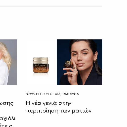
NEWS ETC. ΟΜΟΡΦΙΆ
,
ΟΜΟΡΦΙΑ
ρωσης
H νέα γενιά στην
περιποίηση των ματιών
αχιόλι
έτειο