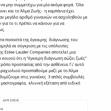
 να μην συμμετέχω για μία ακόμα φορά. Όλα
νει και το Άλμα Ζωής- η καμπάνια έχει
ναν μεγάλο αριθμό γυναικών να ασχοληθούν με
 για το τι πρέπει να κάνουν για να
υς.
 τα ποσοστά της έγκαιρης διάγνωσης του
αμηλά σε σύγκριση με τις υπόλοιπες
ης Estee Lauder Companies αποτελεί μια
κοινού ότι η “έγκαιρη διάγνωση σώζει ζωές”
ρόπο προστασίας από την ασθένεια. Γι’ αυτό
βραχιολιού προσπαθούμε μαζί με το Άλμα
νθυμίζουμε στις γυναίκες 3 απλές συμβουλές
μαστογραφία, κλινική εξέταση από ειδικό
ΔΕΊΤΕ ΕΠΊΣΗΣ
ΙΑ