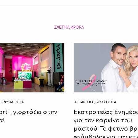
ΣΧΕΤΙΚΆ ΆΡΘΡΑ
E
,
ΨΥΧΑΓΩΓΙΑ
URBAN LIFE
,
ΨΥΧΑΓΩΓΙΑ
art+, γιορτάζει στην
Εκστρατείας Ενημέ
α!
για τον καρκίνο του
μαστού: Το φετινό βρ
«σύμβολο» για την επ