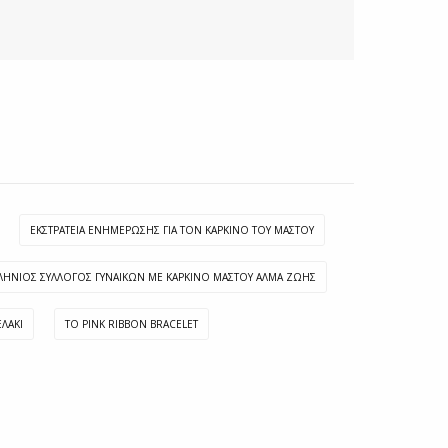
ΕΚΣΤΡΑΤΕΊΑ ΕΝΗΜΈΡΩΣΗΣ ΓΙΑ ΤΟΝ ΚΑΡΚΊΝΟ ΤΟΥ ΜΑΣΤΟΎ
ΛΉΝΙΟΣ ΣΎΛΛΟΓΟΣ ΓΥΝΑΙΚΏΝ ΜΕ ΚΑΡΚΊΝΟ ΜΑΣΤΟΎ ΑΛΜΑ ΖΩΉΣ
ΛΆΚΙ
ΤΟ PINK RIBBON BRACELET