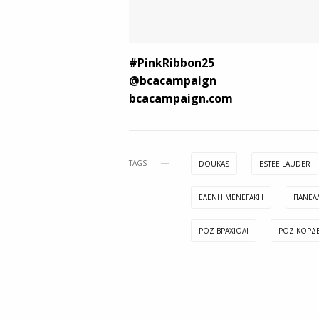
#PinkRibbon25
@bcacampaign
bcacampaign.com
TAGS
DOUKAS
ESTEE LAUDER
ΕΛΈΝΗ ΜΕΝΕΓΆΚΗ
ΠΑΝΕΛ
ΡΟΖ ΒΡΑΧΙΌΛΙ
ΡΟΖ ΚΟΡΔΕ