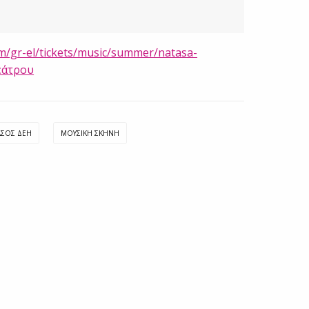
m/gr-el/tickets/music/summer/natasa-
Θεάτρου
ΛΣΟΣ ΔΕΗ
ΜΟΥΣΙΚΉ ΣΚΗΝΉ