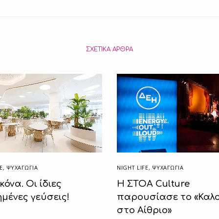
ΣΧΕΤΙΚΆ ΆΡΘΡΑ
E
,
ΨΥΧΑΓΩΓΙΑ
NIGHT LIFE
,
ΨΥΧΑΓΩΓΙΑ
κόνα. Οι ίδιες
H ΣΤΟΑ Culture
μένες γεύσεις!
παρουσίασε το «Καλο
στο Αίθριο»