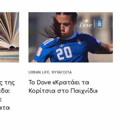
URBAN LIFE
,
ΨΥΧΑΓΩΓΙΑ
ς της
Το Dove «Κρατάει τα
δα:
Κορίτσια στο Παιχνίδι»
ε
ατα