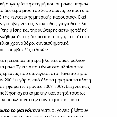
κή συγκυρία: τη στιγμή που οι μάνες μπήκαν
στο δεύτερο μισό του 20ού αιώνα, το πρότυπο
 της «εντατικής μητρικής παρουσίας». Εκεί
 γκουβερνάντες, νταντάδες, γιαγιάδες κ.λπ.
(της μέσης και της ανώτερης αστικής τάξης)
βλήθηκε ένα πρότυπο που υπαγορεύει ότι το
 είναι χρονοβόρο, συναισθηματικά
 από συμβουλές ειδικών…
στε η «τέλεια» μητέρα βλάπτει όμως μάλλον
ια μάνα. Έρευνα που έγινε στο πλαίσιο του
ύς έρευνας που διεξάγεται στο Πανεπιστήμιο
ν 200 ζευγάρια, από όλα τα μήκη και τα πλάτη
ώτη φορά τις χρονιές 2008-2009, δείχνει πως
ποίθηση σχετικά με την ικανότητά τους ως
ουν οι άλλοι για την ικανότητά τους αυτή.
 αυτό το φαινόμενο
γιατί οι γονείς βλέπουν
κόμη και τις πιο «ιδιωτικές» στιγμές με τα