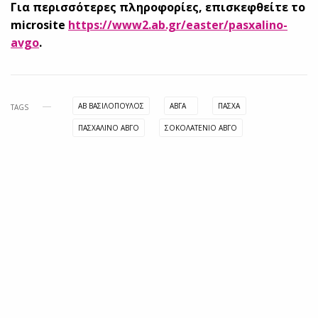
Για περισσότερες πληροφορίες, επισκεφθείτε το
microsite
https://www2.ab.gr/easter/pasxalino-
avgo
.
ΑΒ ΒΑΣΙΛΌΠΟΥΛΟΣ
ΑΒΓΑ
ΠΑΣΧΑ
TAGS
ΠΑΣΧΑΛΙΝΌ ΑΒΓΌ
ΣΟΚΟΛΑΤΈΝΙΟ ΑΒΓΌ