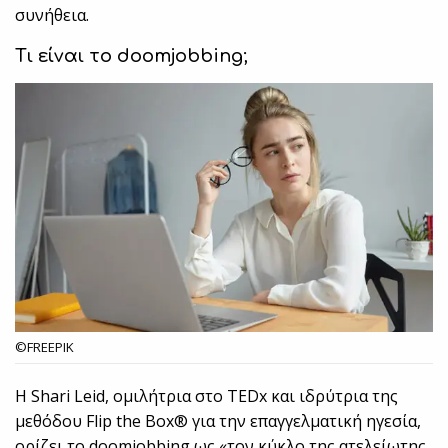
συνήθεια.
Τι είναι το
doomjobbing
;
©FREEPIK
Η Shari Leid, ομιλήτρια στο TEDx και ιδρύτρια της
μεθόδου Flip the Box® για την επαγγελματική ηγεσία,
ορίζει το doomjobbing ως «τον κύκλο της ατελείωτης