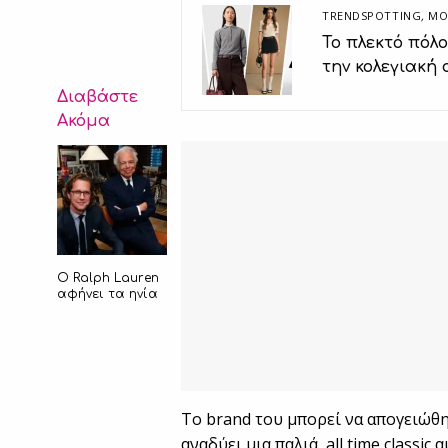
TRENDSPOTTING
,
ΜΟ
Το πλεκτό πόλ
την κολεγιακή 
Διαβάστε
Ακόμα
O Ralph Lauren
αφήνει τα ηνία
Το brand του μπορεί να απογειώθηκε
αναδύει μια παλιά, all time classic