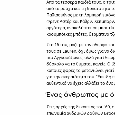
Από τα τέσσερα παιδιά τους, ο τρίτ
από τα ρούχα και τη δυνατότητά 
Παθιασμένος με τη λαμπερή εικόνα
Φρεντ Αστέρ και Κάθριν Χέπμπορν,
αργότερα, ανακαλύπτει σε μπουτίκ
καουμπόικες μπότες, δερμάτινα τζ
Στα 16 του, μαζί με τον αδερφό τ
τους σε Lauren, όχι όμως για να 
πιο Αγγλοσάξωνες, αλλά γιατί θεωρ
δύσκολο να το θυμάται κανείς. Ο ί
κάποιες φορές το μετανιώνει γιατί
για την ακεραιότητά του. “Επειδή 
αυθεντικό να έχεις αλλάξει το όνο
Ένας άνθρωπος με 
Στις αρχές της δεκαετίας του ’60, 
επωνυμία ανδρικών ρούχων Brooks 