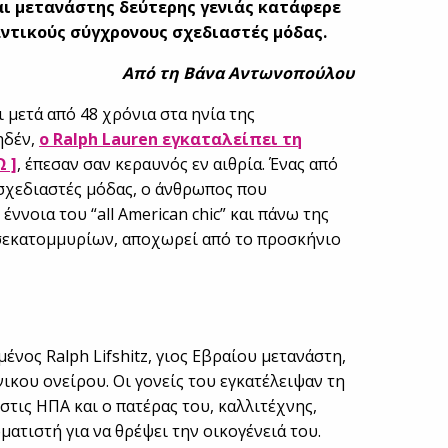
ι μετανάστης δεύτερης γενιάς κατάφερε
αντικούς σύγχρονους σχεδιαστές μόδας.
Aπό τη Βάνα Αντωνοπούλου
ι μετά από 48 χρόνια στα ηνία της
ηδέν,
ο Ralph Lauren εγκαταλείπει τη
 ]
, έπεσαν σαν κεραυνός εν αιθρία. Ένας από
σχεδιαστές μόδας, ο άνθρωπος που
ννοια του “all American chic” και πάνω της
ισεκατομμυρίων, αποχωρεί από το προσκήνιο
μένος Ralph Lifshitz, γιος Εβραίου μετανάστη,
ικου ονείρου. Οι γονείς του εγκατέλειψαν τη
στις ΗΠΑ και ο πατέρας του, καλλιτέχνης,
ατιστή για να θρέψει την οικογένειά του.