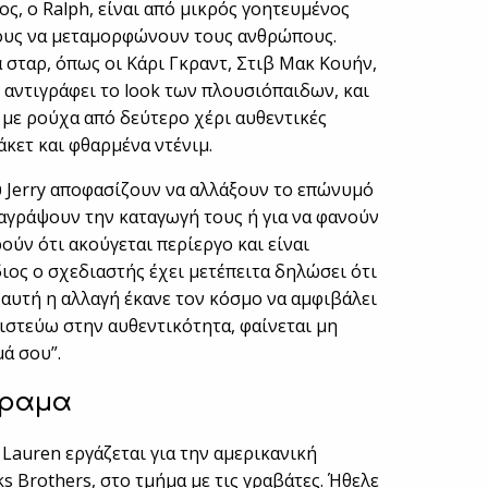
ος, ο Ralph, είναι από μικρός γοητευμένος
τους να μεταμορφώνουν τους ανθρώπους.
 σταρ, όπως οι Κάρι Γκραντ, Στιβ Μακ Κουήν,
 αντιγράφει το look των πλουσιόπαιδων, και
 με ρούχα από δεύτερο χέρι αυθεντικές
άκετ και φθαρμένα ντένιμ.
ου Jerry αποφασίζουν να αλλάξουν το επώνυμό
διαγράψουν την καταγωγή τους ή για να φανούν
ούν ότι ακούγεται περίεργο και είναι
διος ο σχεδιαστής έχει μετέπειτα δηλώσει ότι
 αυτή η αλλαγή έκανε τον κόσμο να αμφιβάλει
πιστεύω στην αυθεντικότητα, φαίνεται μη
μά σου”.
όραμα
ο Lauren εργάζεται για την αμερικανική
Brothers, στο τμήμα με τις γραβάτες. Ήθελε