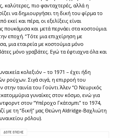
, καλύτερες, πιο φανταχτερές, αλλά η
σίζει να δημιουργήσει τη δική του φίρμα το
ό εκεί και πέρα, οι εξελίξεις είναι
ας πουκάμισα και μετά περνάει στα κοστούμια.
την εποχή. “Τότε μια επιχείρηση με
α, μια εταιρεία με κοστούμια μόνο
βάτες μόνο γραβάτες. Εγώ τα έφτιαχνα όλα και
ναικεία κολεξιόν – το 1971 – έχει ήδη
ν ρούχων. Σιγά σιγά, η επιρροή του
ν στην ταινία του Γούντι Άλεν “Ο Νευρικός
 εκατομμύρια γυναίκες στον κόσμο, ενώ για
ντφορντ στον “Υπέροχο Γκάτσμπι” το 1974,
ζί με τη “δική” μας Θεώνη Aldridge-Βαχλιώτη
υναικείου ρόλου).
ΔΕΊΤΕ ΕΠΊΣΗΣ