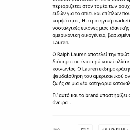
περιορίζεται στον τομέα των ρούχω
ειδών για το σπίτι και επίπλων πο
κομψότητας. Η στρατηγική marketi
νοσταλγικές εικόνες μιας ιδανικής
αμερικανική οικογένεια, βασισμένη
Lauren.
Ο Ralph Lauren αποτελεί την πρώτ
διάσημοι σε ένα ευρύ κοινό αλλά κ
κοινωνίας. Ο Lauren εκδημοκράτησ
ψευδαίσθηση του αμερικανικού ον
ζωής σε μια νέα κατηγορία κατανα
Γι’ αυτό και το brand υποστηρίζει
όνειρα…
TAGS
POLO
POLO RALPH LAUR