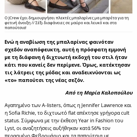
Ο JCrew έχει δημιουργήσει πλεκτές μπαλαρίνες μα μπαρέτα για τη
φετινή άνοιξη // Σέξι διαφάνειες σε μαύρο και λευκό και στα
παπούτσια!
Ενώ η αναβίωση της μπαλαρίνας φαινόταν
σχεδόν αναπόφευκτη, αυτή η πρόσφατη εμμονή
με τη διάφανη ή διχτυωτή εκδοχή του στιλ ήταν
κάτι που κανείς δεν περίμενε. Όμως, κατέκτησαν
τις λάτρεις της μόδας και αναδεικνύονται ως
«το» παπούτσι της νέας σεζόν.
Από τη Μαρία Καλοπούλου
Αγαπημένο των A-listers, όπως η Jennifer Lawrence και
η Sofia Richie, το διχτυωτό flat απέκτησε γρήγορα cult
status. Σύμφωνα με την έκθεση Year in Fashion του
Lyst, οι αναζητήσεις αυξήθηκαν κατά 56% τον
περασμένο Φεβρουάριο και τα παπούτσια με