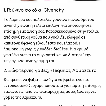
1. Γούνινο σακάκι,
Givenchy
Το λαμπερό και πολυτελές γούνινο πανωφόρι του
Givenchy είναι η τέλεια επιλογή για οποιαδήποτε
επίσημη εμφάνισή σας. Κατασκευασμένο στην Ιταλία,
από συνθετική γούνα που γυαλίζει ελαφρά σε
καπιτονέ ύφανση είναι ζεστό και ελαφρύ. Η
λαιμόκοψη χωρίς γιακάδες διαθέτει ένα κρυφό
γαντζάκι για να το συγκρατεί και να διατηρεί την
τετραγωνισμένη γραμμή του.
2. Ξώφτερνες γόβες, «
Tequila
»,
Aquazzura
Θα πρέπει να ψάξετε πολύ για να βρείτε ένα πιο
εντυπωσιακό ζευγάρι παπούτσια για πάρτι ή επίσημες
εμφανίσεις, από τις ακαταμάχητες αυτές ξώφτερνες
γόβες της Aquazzura.