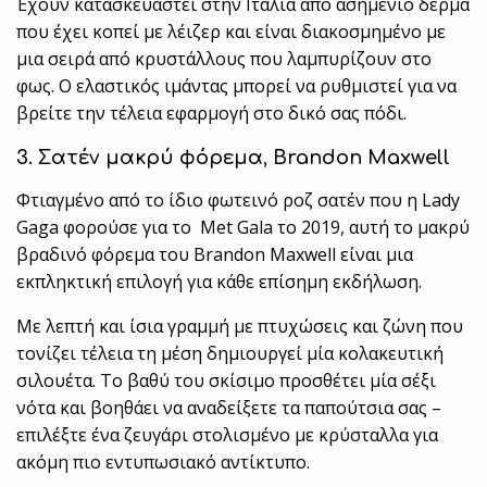
Έχουν κατασκευαστεί στην Ιταλία από ασημένιο δέρμα
που έχει κοπεί με λέιζερ και είναι διακοσμημένο με
μια σειρά από κρυστάλλους που λαμπυρίζουν στο
φως. Ο ελαστικός ιμάντας μπορεί να ρυθμιστεί για να
βρείτε την τέλεια εφαρμογή στο δικό σας πόδι.
3. Σατέν
μακρύ
φόρεμα
, Brandon Maxwell
Φτιαγμένο από το ίδιο φωτεινό ροζ σατέν που η Lady
Gaga φορούσε για το Met Gala το 2019, αυτή το μακρύ
βραδινό φόρεμα του Brandon Maxwell είναι μια
εκπληκτική επιλογή για κάθε επίσημη εκδήλωση.
Με λεπτή και ίσια γραμμή με πτυχώσεις και ζώνη που
τονίζει τέλεια τη μέση δημιουργεί μία κολακευτική
σιλουέτα. Το βαθύ του σκίσιμο προσθέτει μία σέξι
νότα και βοηθάει να αναδείξετε τα παπούτσια σας –
επιλέξτε ένα ζευγάρι στολισμένο με κρύσταλλα για
ακόμη πιο εντυπωσιακό αντίκτυπο.