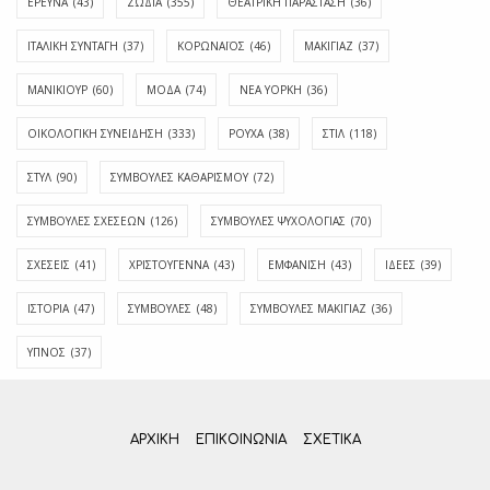
ΕΡΕΥΝΑ
(43)
ΖΩΔΙΑ
(355)
ΘΕΑΤΡΙΚΗ ΠΑΡΑΣΤΑΣΗ
(36)
ΙΤΑΛΙΚΗ ΣΥΝΤΑΓΗ
(37)
ΚΟΡΩΝΑΪΟΣ
(46)
ΜΑΚΙΓΙΑΖ
(37)
ΜΑΝΙΚΙΟΥΡ
(60)
ΜΟΔΑ
(74)
ΝΕΑ ΥΟΡΚΗ
(36)
ΟΙΚΟΛΟΓΙΚΗ ΣΥΝΕΙΔΗΣΗ
(333)
ΡΟΥΧΑ
(38)
ΣΤΙΛ
(118)
ΣΤΥΛ
(90)
ΣΥΜΒΟΥΛΕΣ ΚΑΘΑΡΙΣΜΟΥ
(72)
ΣΥΜΒΟΥΛΕΣ ΣΧΕΣΕΩΝ
(126)
ΣΥΜΒΟΥΛΕΣ ΨΥΧΟΛΟΓΙΑΣ
(70)
ΣΧΕΣΕΙΣ
(41)
ΧΡΙΣΤΟΥΓΕΝΝΑ
(43)
ΕΜΦΆΝΙΣΗ
(43)
ΙΔΈΕΣ
(39)
ΙΣΤΟΡΊΑ
(47)
ΣΥΜΒΟΥΛΈΣ
(48)
ΣΥΜΒΟΥΛΈΣ ΜΑΚΙΓΙΆΖ
(36)
ΎΠΝΟΣ
(37)
ΑΡΧΙΚΗ
ΕΠΙΚΟΙΝΩΝΊΑ
ΣΧΕΤΙΚΆ