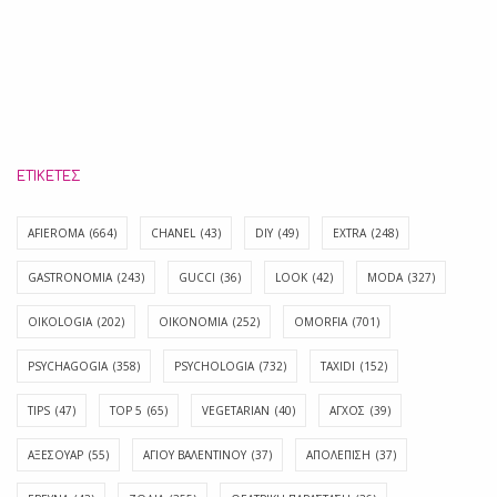
ΕΤΙΚΈΤΕΣ
AFIEROMA
(664)
CHANEL
(43)
DIY
(49)
EXTRA
(248)
GASTRONOMIA
(243)
GUCCI
(36)
LOOK
(42)
MODA
(327)
OIKOLOGIA
(202)
OIKONOMIA
(252)
OMORFIA
(701)
PSYCHAGOGIA
(358)
PSYCHOLOGIA
(732)
TAXIDI
(152)
TIPS
(47)
TOP 5
(65)
VEGETARIAN
(40)
ΑΓΧΟΣ
(39)
ΑΞΕΣΟΥΑΡ
(55)
ΑΓΊΟΥ ΒΑΛΕΝΤΊΝΟΥ
(37)
ΑΠΟΛΈΠΙΣΗ
(37)