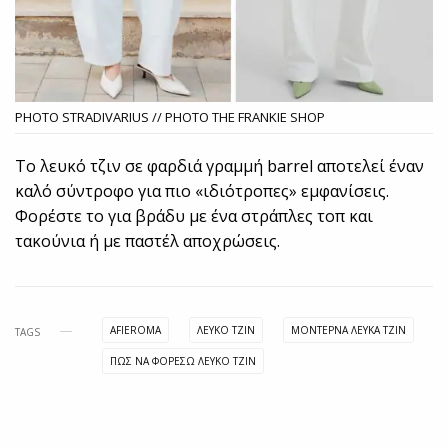
PHOTO STRADIVARIUS // PHOTO THE FRANKIE SHOP
Το λευκό τζιν σε φαρδιά γραμμή barrel αποτελεί έναν
καλό σύντροφο για πιο «ιδιότροπες» εμφανίσεις.
Φορέστε το για βράδυ με ένα στράπλες τοπ και
τακούνια ή με παστέλ αποχρώσεις.
AFIEROMA
ΛΕΥΚΌ ΤΖΙΝ
ΜΟΝΤΕΡΝΑ ΛΕΥΚΑ ΤΖΙΝ
TAGS
ΠΩΣ ΝΑ ΦΟΡΕΣΩ ΛΕΥΚΟ ΤΖΙΝ