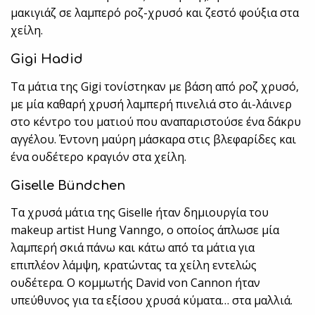
μακιγιάζ σε λαμπερό ροζ-χρυσό και ζεστό φούξια στα
χείλη.
Gigi Hadid
Τα μάτια της Gigi τονίστηκαν με βάση από ροζ χρυσό,
με μία καθαρή χρυσή λαμπερή πινελιά στο άι-λάινερ
στο κέντρο του ματιού που αναπαριστούσε ένα δάκρυ
αγγέλου. Έντονη μαύρη μάσκαρα στις βλεφαρίδες και
ένα ουδέτερο κραγιόν στα χείλη.
Giselle Bündchen
Τα χρυσά μάτια της Giselle ήταν δημιουργία του
makeup artist Hung Vanngo, ο οποίος άπλωσε μία
λαμπερή σκιά πάνω και κάτω από τα μάτια για
επιπλέον λάμψη, κρατώντας τα χείλη εντελώς
ουδέτερα. Ο κομμωτής David von Cannon ήταν
υπεύθυνος για τα εξίσου χρυσά κύματα… στα μαλλιά.