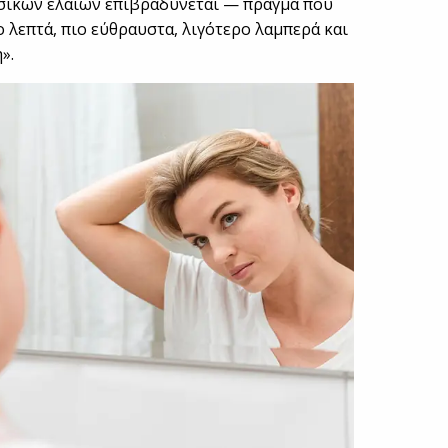
σικών ελαίων επιβραδύνεται — πράγμα που
ιο λεπτά, πιο εύθραυστα, λιγότερο λαμπερά και
».