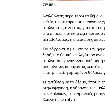
©FREEPIK
Αναλύοντας περαιτέρω το θέμα, οι
καθώς τα κύτταρα που παράγουν χ
μειώνονται, η λειτουργία τους επη
του συσσωρευτικού οξειδωτικού σ
μεταβολισμός, η υπεριώδης ακτινο
Ταυτόχρονα, η μείωση του σμήγματ
ξηρή, πιο θαμπή και λιγότερο ανα
μειώνεται, η αναγεννησιακή φάση 
μικραίνουν, παράγοντας λεπτότερε
επίσης επειδή ορισμένοι θύλακες γ
Σε αντίθεση με το δέρμα, όπου η 
στην αφήγηση, η γήρανση των μαλ
των θυλάκων, τις ορμονικές μετα
βλάβη στην τρίχα.