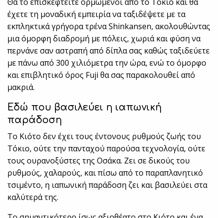
Θα το επισκεφτείτε ορμώμενοι από το Τόκιο και θα
έχετε τη μοναδική εμπειρία να ταξιδέψετε με τα
εκπληκτικά γρήγορα τρένα Shinkansen, ακολουθώντας
μια όμορφη διαδρομή με πόλεις, χωριά και φύση να
περνάνε σαν αστραπή από δίπλα σας καθώς ταξιδεύετε
με πάνω από 300 χιλιόμετρα την ώρα, ενώ το όμορφο
και επιβλητικό όρος Fuji θα σας παρακολουθεί από
μακριά.
Εδώ που βασιλεύει η ιαπωνική
παράδοση
Το Κιότο δεν έχει τους έντονους ρυθμούς ζωής του
Τόκιο, ούτε την πανταχού παρούσα τεχνολογία, ούτε
τους ουρανοξύστες της Οσάκα. Ζει σε δικούς του
ρυθμούς, χαλαρούς, και πίσω από το παραπλανητικό
τσιμέντο, η ιαπωνική παράδοση ζει και βασιλεύει στα
καλύτερά της.
Το σημαντικότερο ίσως αξιοθέατο στο Κιότο και ένα