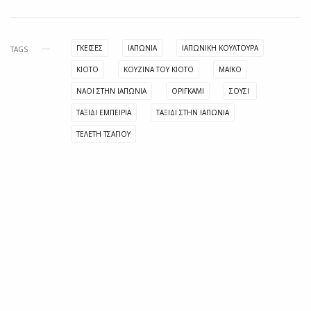
ΓΚΈΙΣΕΣ
ΙΑΠΩΝΊΑ
ΙΑΠΩΝΙΚΉ ΚΟΥΛΤΟΎΡΑ
TAGS
ΚΙΌΤΟ
ΚΟΥΖΊΝΑ ΤΟΥ ΚΙΌΤΟ
ΜΆΙΚΟ
ΝΑΟΊ ΣΤΗΝ ΙΑΠΩΝΊΑ
ΟΡΙΓΚΆΜΙ
ΣΟΎΣΙ
ΤΑΞΙΔΙ ΕΜΠΕΙΡΙΑ
ΤΑΞΊΔΙ ΣΤΗΝ ΙΑΠΩΝΊΑ
ΤΕΛΕΤΉ ΤΣΑΓΙΟΎ