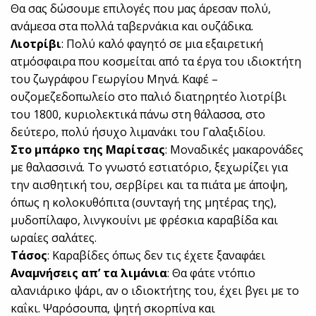
Θα σας δώσουμε επιλογές που μας άρεσαν πολύ,
ανάμεσα στα πολλά ταβερνάκια και ουζάδικα.
Λιοτρίβι
: Πολύ καλό φαγητό σε μια εξαιρετική
ατμόσφαιρα που κοσμείται από τα έργα του ιδιοκτήτη
του ζωγράφου Γεωργίου Μηνά. Καφέ –
ουζομεζεδοπωλείο στο παλιό διατηρητέο λιοτρίβι
του 1800, κυριολεκτικά πάνω στη θάλασσα, στο
δεύτερο, πολύ ήσυχο λιμανάκι του Γαλαξιδίου.
Στο μπάρκο της Μαρίτσας
: Μοναδικές μακαρονάδες
με θαλασσινά. Το γνωστό εστιατόριο, ξεχωρίζει για
την αισθητική του, σερβίρει και τα πιάτα με άποψη,
όπως η κολοκυθόπιτα (συνταγή της μητέρας της),
μυδοπίλαφο, λινγκουίνι με φρέσκια καραβίδα και
ωραίες σαλάτες.
Τάσος
: Καραβίδες όπως δεν τις έχετε ξαναφάει
Αναμνήσεις απ’ τα λιμάνια
: Θα φάτε ντόπιο
αλανιάρικο ψάρι, αν ο ιδιοκτήτης του, έχει βγει με το
καΐκι. Ψαρόσουπα, ψητή σκορπίνα και