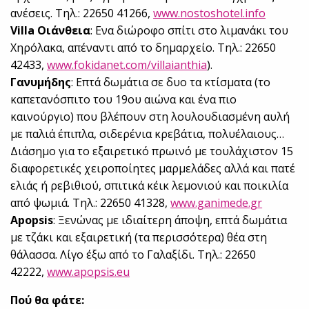
ανέσεις. Τηλ.: 22650 41266,
www.nostoshotel.info
Villa Οιάνθεια
: Ενα διώροφο σπίτι στο λιμανάκι του
Χηρόλακα, απέναντι από το δημαρχείο. Τηλ.: 22650
42433,
www.fokidanet.com/villaianthia
).
Γανυμήδης
: Επτά δωμάτια σε δυο τα κτίσματα (το
καπετανόσπιτο του 19ου αιώνα και ένα πιο
καινούργιο) που βλέπουν στη λουλουδιασμένη αυλή
με παλιά έπιπλα, σιδερένια κρεβάτια, πολυέλαιους…
Διάσημο για το εξαιρετικό πρωινό με τουλάχιστον 15
διαφορετικές χειροποίητες μαρμελάδες αλλά και πατέ
ελιάς ή ρεβιθιού, σπιτικά κέικ λεμονιού και ποικιλία
από ψωμιά. Τηλ.: 22650 41328,
www.ganimede.gr
Apopsis
: Ξενώνας με ιδιαίτερη άποψη, επτά δωμάτια
με τζάκι και εξαιρετική (τα περισσότερα) θέα στη
θάλασσα. Λίγο έξω από το Γαλαξίδι. Τηλ.: 22650
42222,
www.apopsis.eu
Πού θα φάτε: