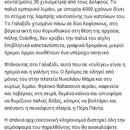
κοντά (μόλις 30 χιλιόμετρα) από τους Δελφούς. Το
παλιό εμπορικό λιμάνι, με ιστορία 4.000 χρόνων δίνει
το στίγμα της λαμπρής ναυτοσύνης των κατοίκων του.
Το Γαλαξίδι χτισμένο πάνω σε δύο λοφίσκους, στη
βόρεια ακτή του Κορινθιακού στη θέση της αρχαίας
πόλης Οιάνθης, δεν κρύβει την παλιά του αίγλη.
Επιβλητικά καπετανόσπιτα, γραφικά δρομάκια, μικροί
ήρεμοι όρμοι συνθέτουν ένα υπέροχο σκηνικό.
Φτάνοντας στο Γαλαξίδι, αυτό που σε «τυλίγει» είναι η
ηρεμία και η γαλήνη του. Ο δρόμος σε οδηγεί από
μόνος του στην πλατεία Νικολάου Μάμα και στο
κυρίως λιμάνι. Φρέσκο θαλασσινό αεράκι, καφενεία
και ταβέρνες στη σειρά, δεμένα καΐκια και ιστιοφόρα
να θυμίζουν παλιές δόξες, κόσμος να βολτάρει και
απέναντι η πευκόφυτη πλαγιά, η Πέρα Πάντα.
Η σπάνια αρχιτεκτονική κληρονομιά διατηρεί όλη την
ατμόσφαιρα του παρελθόντος που θα ανακαλύψετε