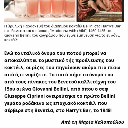
Η θρυλική Παρασκευή του διάσημου κοκτέιλ Bellini στο Harry’s Bar
στη Βενετία και ο πίνακας “Μadonna with child”, 1460-1465 του
Giovann Bellini, του ζωγράφου που έγινε έμπνευση για το εν λόγω
κοκτέιλ!
Ενώ το ιταλικό όνομα του ποτού μπορεί να
αποκαλύπτει το μυστικό τής προέλευσης του
κοκτέιλ, οι ρίζες του πηγαίνουν ακόμα πιο πίσω
από ό,τι νομίζετε. Το ποτό πήρε το όνομά του
από τους πίνακες του Βενετού καλλιτέχνη του
15ου αιώνα
Giovanni
Bellini
, από όπου ο σεφ
Giuseppe
Cipriani
ονειρεύτηκε το πρώτο
Bellini
γεμάτο ροδάκινο ως εποχιακό κοκτέιλ που
σέρβιρε στη Βενετία, στο
Harry
‘
s
Bar
, το 1948!
Από τη Μαρία Καλοπούλου