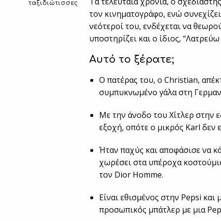
Tα τελευταία χρόνια, ο σχεδιαστή
ταξιδιώτισσες
τον κινηματογράφο, ενώ συνεχίζει
νεότεροί του, ενδέχεται να θεωρο
υποστηρίζει και ο ίδιος, “Λατρεύω
Αυτό το ξέρατε;
Ο πατέρας του, ο Christian, απ
συμπυκνωμένο γάλα στη Γερμαν
Με την άνοδο του Χίτλερ στην ε
εξοχή, οπότε ο μικρός Karl δεν 
Ήταν παχύς και αποφάσισε να κά
χωρέσει στα υπέροχα κοστούμια 
τον Dior Homme.
Είναι εθισμένος στην Pepsi και 
προσωπικός μπάτλερ με μια Pep