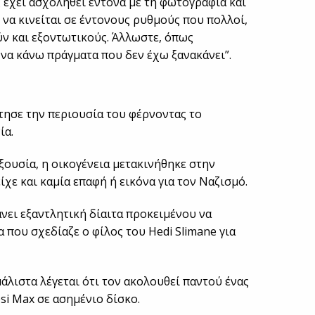
ς έχει ασχοληθεί έντονα με τη φωτογραφία και
 να κινείται σε έντονους ρυθμούς που πολλοί,
ύν και εξοντωτικούς. Άλλωστε, όπως
 να κάνω πράγματα που δεν έχω ξανακάνει”.
έκτησε την περιουσία του φέρνοντας το
ία.
ξουσία, η οικογένεια μετακινήθηκε στην
είχε και καμία επαφή ή εικόνα για τον Ναζισμό.
νει εξαντλητική δίαιτα προκειμένου να
που σχεδίαζε ο φίλος του Hedi Slimane για
μάλιστα λέγεται ότι τον ακολουθεί παντού ένας
si Max σε ασημένιο δίσκο.