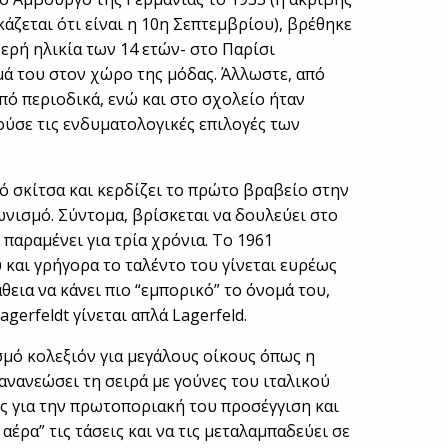
άζεται ότι είναι η 10η Σεπτεμβρίου), βρέθηκε
φερή ηλικία των 14 ετών- στο Παρίσι
ά του στον χώρο της μόδας. Άλλωστε, από
ό περιοδικά, ενώ και στο σχολείο ήταν
ούσε τις ενδυματολογικές επιλογές των
πό σκίτσα και κερδίζει το πρώτο βραβείο στην
ωνισμό. Σύντομα, βρίσκεται να δουλεύει στο
 παραμένει για τρία χρόνια. Το 1961
 και γρήγορα το ταλέντο του γίνεται ευρέως
εια να κάνει πιο “εμπορικό” το όνομά του,
agerfeldt γίνεται απλά Lagerfeld.
σμό κολεξιόν για μεγάλους οίκους όπως η
ανανεώσει τη σειρά με γούνες του ιταλικού
ός για την πρωτοποριακή του προσέγγιση και
αέρα” τις τάσεις και να τις μεταλαμπαδεύει σε