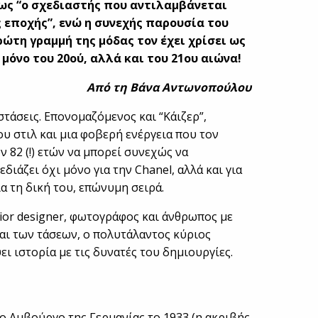
 ως “ο σχεδιαστής που αντιλαμβάνεται
ς εποχής”, ενώ η συνεχής παρουσία του
ρώτη γραμμή της μόδας τον έχει χρίσει ως
 μόνο του 20ού, αλλά και του 21ου αιώνα!
Από τη Βάνα Αντωνοπούλου
υστάσεις. Επονομαζόμενος και “Κάιζερ”,
ου στιλ και μια φοβερή ενέργεια που τον
 82 (!) ετών να μπορεί συνεχώς να
εδιάζει όχι μόνο για την Chanel, αλλά και για
ια τη δική του, επώνυμη σειρά.
rior designer, φωτογράφος και άνθρωπος με
αι των τάσεων, ο πολυτάλαντος κύριος
ει ιστορία με τις δυνατές του δημιουργίες.
το Αμβούργο της Γερμανίας το 1933 (η ακριβής