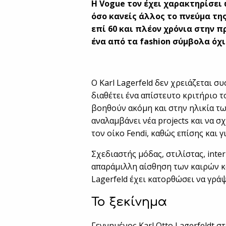
Η Vogue τον έχει χαρακτηρίσει
όσο κανείς άλλος το πνεύμα τη
επί 60 και πλέον χρόνια στην π
ένα από τα fashion σύμβολα όχι
Ο Karl Lagerfeld δεν χρειάζεται σ
διαθέτει ένα απίστευτο κριτήριο τ
βοηθούν ακόμη και στην ηλικία των
αναλαμβάνει νέα projects και να σχ
τον οίκο Fendi, καθώς επίσης και γ
Σχεδιαστής μόδας, στιλίστας, inte
απαράμιλλη αίσθηση των καιρών κ
Lagerfeld έχει κατορθώσει να γράψ
Το ξεκίνημα
Γεννημένος Karl Otto Lagerfeldt σ