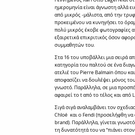
ημερομηνία είναι άγνωστη αλλά εικ
από μικρός -μάλιστα, από την τρυ
προκειμένου να κυνηγήσει το όραμ
πολύ μικρός έκοβε φωτογραφίες απ
εξαιρετικά επικριτικός όσον αφορ
συμμαθητών του.
Στα 16 του υποβάλλει μια σειρά α
κατηγορία του παλτού σε ένα διαγ
ατελιέ του Pierre Balmain όπου και
αποφασίζει να δουλέψει μόνος του
γνωστό. Παράλληλα, σε μια προσπάθ
αφαιρεί το t από το τέλος και από L
Σιγά σιγά αναλαμβάνει τον σχεδια
Chloé και ο Fendi (προσελήφθη να 
brand). Παράλληλα, γίνεται γνωστ
τη δυνατότητά του να “πιάνει στον 