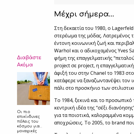
Μέχρι σήμερα…
Στη δεκαετία του 1980, ο Lagerfel
στερέωμα της μόδας. Λατρεμένος τ
έντονη κοινωνική ζωή και περιβα
Warhol και ο αδικοχαμένος Yves Sa
φήμη της επαγγελματικής “πεταλούδ
Διαβάστε
Ακόμα
project σε project, η επαγγελματικ
άφιξή του στην Chanel το 1983 στ
κατάφερε να ξαναζωντανέψει τον ισ
πάλι στο προσκήνιο των στιλιστικ
Το 1984, ξεκινά και το προσωπικό 
κεντρική ιδέα της “σέξι διανόησης
Οι πιο
για τα ποιοτικά, καλοραμμένα κομ
επικίνδυνες
πόλεις του
αποχρώσεις. Το 2005, το brand πο
κόσμου για…
μοναχικές