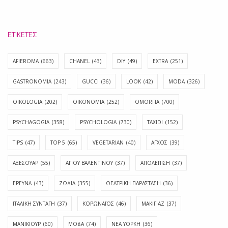
ΕΤΙΚΈΤΕΣ
AFIEROMA
(663)
CHANEL
(43)
DIY
(49)
EXTRA
(251)
GASTRONOMIA
(243)
GUCCI
(36)
LOOK
(42)
MODA
(326)
OIKOLOGIA
(202)
OIKONOMIA
(252)
OMORFIA
(700)
PSYCHAGOGIA
(358)
PSYCHOLOGIA
(730)
TAXIDI
(152)
TIPS
(47)
TOP 5
(65)
VEGETARIAN
(40)
ΑΓΧΟΣ
(39)
ΑΞΕΣΟΥΑΡ
(55)
ΑΓΊΟΥ ΒΑΛΕΝΤΊΝΟΥ
(37)
ΑΠΟΛΈΠΙΣΗ
(37)
ΕΡΕΥΝΑ
(43)
ΖΩΔΙΑ
(355)
ΘΕΑΤΡΙΚΗ ΠΑΡΑΣΤΑΣΗ
(36)
ΙΤΑΛΙΚΗ ΣΥΝΤΑΓΗ
(37)
ΚΟΡΩΝΑΪΟΣ
(46)
ΜΑΚΙΓΙΑΖ
(37)
ΜΑΝΙΚΙΟΥΡ
(60)
ΜΟΔΑ
(74)
ΝΕΑ ΥΟΡΚΗ
(36)