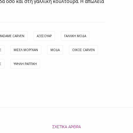
δα όσο και στη γαλλική κουλτούρα. Η απώλειά
MADAME CARVEN
ΑΞΕΣΟΥΑΡ
ΓΑΛΛΙΚΉ ΜΌΔΑ
E
ΜΙΣΈΛ ΜΟΡΓΚΆΝ
ΜΟΔΑ
ΟΊΚΟΣ CARVEN
Σ
ΥΨΗΛΗ ΡΑΠΤΙΚΗ
ΣΧΕΤΙΚΆ ΆΡΘΡΑ