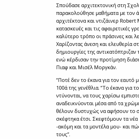
Σπούδασε αρχιτεκτονική στη Σχολ
παρακολούθησε μαθήματα με τον ά
αρχιτέκτονα και ντιζάινερ Robert 
κατασκευές και τις αφαιρετικές γρ
καλύτερο τρόπο οι πράσινες και λε
Χαρίζοντας άνεση και ελευθερία στ
δημιουργίες της αντικατόπτριζαν 
ενώ κέρδισαν την προτίμηση διάση
Πιαφ και Mισέλ Μοργκάν.
“Ποτέ δεν το έκανα για τον εαυτό 
100ά της γενέθλια. “Το έκανα για τ
ντύνονται, να τους χαρίσω εμπιστ
αναδεικνύονται μέσα από τα χρώματ
θέλουν δυστυχώς να αφήσουν το στ
σκέφτηκα έτσι. Σκεφτόμουν τα νέα 
-ακόμη και τα μοντέλα μου- και π
τους”.