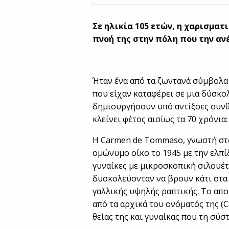
Σε ηλικία 105 ετών, η χαρισμα
πνοή της στην πόλη που την ανέ
Ήταν ένα από τα ζωντανά σύμβολα τ
που είχαν καταφέρει σε μια δύσκο
δημιουργήσουν υπό αντίξοες συνθ
κλείνει φέτος αισίως τα 70 χρόνια:
Η Carmen de Tommaso, γνωστή στο
ομώνυμο οίκο το 1945 με την ελπί
γυναίκες με μικροσκοπική σιλουέτ
δυσκολεύονταν να βρουν κάτι στα
γαλλικής υψηλής ραπτικής. Το απ
από τα αρχικά του ονόματός της (C
θείας της και γυναίκας που τη σύσ