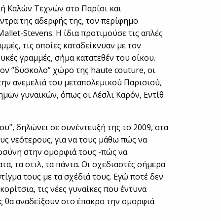
ή Καλών Τεχνών στο Παρίσι και
ντρα της αδερφής της, τον περίφημο
Mallet-Stevens. Η ίδια προτιμούσε τις απλές
αμμές, τις οποίες καταδείκνυαν με τον
υκές γραμμές, σήμα κατατεθέν του οίκου.
ον “δύσκολο” χώρο της haute couture, οι
την ανεμελιά του μεταπολεμικού Παρισιού,
μων γυναικών, όπως οι Λέσλι Καρόν, Eντίθ
μου”, δηλώνει σε συνέντευξή της το 2009, στα
ους νεότερους, για να τους μάθω πώς να
οσύνη στην ομορφιά τους -πώς να
α, τα στιλ, τα πάντα. Οι σχεδιαστές σήμερα
ίγμα τους με τα σχέδιά τους. Εγώ ποτέ δεν
κορίτσια, τις νέες γυναίκες που έντυνα
ώς θα αναδείξουν στο έπακρο την ομορφιά