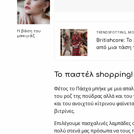
Η βάση του
TRENDSPOTTING
,
ΜΟ
μακιγιάζ…
Britishcore: Τ
από μια τάση 
Το παστέλ shopping!
Φέτος το Πάσχα μπήκε με μια απα
του ροζ της πούδρας αλλά και του 
και του ανοιχτού κίτρινου φαίνεται
βιτρίνες.
Επιλέγουμε πασχαλινές λαμπάδες σ
πολύ στενά μας πρόσωπα να τους 