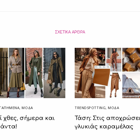
ΣΧΕΤΙΚΆ ΆΡΘΡΑ
ΑΓΑΠΗΜΈΝΑ
,
ΜΟΔΑ
TRENDSPOTTING
,
ΜΟΔΑ
ί χθες, σήμερα και
Τάση: Στις αποχρώσει
πάντα!
γλυκιάς καραμέλας