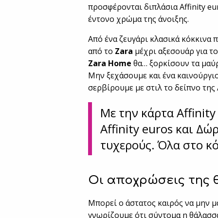
προσφέρονται διπλάσια Αffinity eu
έντονο χρώμα της άνοιξης.
Από ένα ζευγάρι κλασικά κόκκινα 
από το
Zara
μέχρι αξεσουάρ για το
Zara Home
θα… ξορκίσουν τα μαύρ
Μην ξεχάσουμε και ένα καινούργιο
σερβίρουμε με στιλ το δείπνο της
Με την κάρτα Affinit
Affinity euros και Δώ
τυχερούς. Όλα στο κό
Οι αποχρώσεις της
Μπορεί ο άστατος καιρός να μην μ
γνωρίζουμε ότι σύντομα η θάλασσα