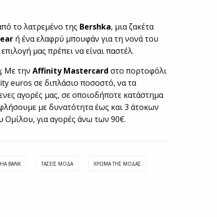
από το λατρεμένο της
Bershka
, μια ζακέτα
Bear
ή ένα ελαφρύ μπουφάν για τη νονά του
η επιλογή μας πρέπει να είναι παστέλ.
; Με την
Αffinity Mastercard
στο πορτοφόλι
ity euros σε διπλάσιο ποσοστό, να τα
ενες αγορές μας, σε οποιοδήποτε κατάστημα
ξοφλήσουμε με δυνατότητα έως και 3 άτοκων
υ Ομίλου, για αγορές άνω των 90€.
PHA BANK
ΤΑΣΕΙΣ ΜΟΔΑ
ΧΡΏΜΑ ΤΗΣ ΜΌΔΑΣ