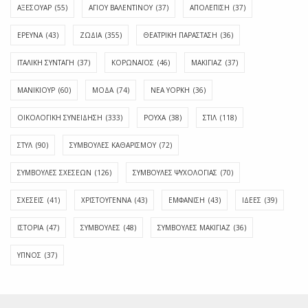
ΑΞΕΣΟΥΑΡ
(55)
ΑΓΊΟΥ ΒΑΛΕΝΤΊΝΟΥ
(37)
ΑΠΟΛΈΠΙΣΗ
(37)
ΕΡΕΥΝΑ
(43)
ΖΩΔΙΑ
(355)
ΘΕΑΤΡΙΚΗ ΠΑΡΑΣΤΑΣΗ
(36)
ΙΤΑΛΙΚΗ ΣΥΝΤΑΓΗ
(37)
ΚΟΡΩΝΑΪΟΣ
(46)
ΜΑΚΙΓΙΑΖ
(37)
ΜΑΝΙΚΙΟΥΡ
(60)
ΜΟΔΑ
(74)
ΝΕΑ ΥΟΡΚΗ
(36)
ΟΙΚΟΛΟΓΙΚΗ ΣΥΝΕΙΔΗΣΗ
(333)
ΡΟΥΧΑ
(38)
ΣΤΙΛ
(118)
ΣΤΥΛ
(90)
ΣΥΜΒΟΥΛΕΣ ΚΑΘΑΡΙΣΜΟΥ
(72)
ΣΥΜΒΟΥΛΕΣ ΣΧΕΣΕΩΝ
(126)
ΣΥΜΒΟΥΛΕΣ ΨΥΧΟΛΟΓΙΑΣ
(70)
ΣΧΕΣΕΙΣ
(41)
ΧΡΙΣΤΟΥΓΕΝΝΑ
(43)
ΕΜΦΆΝΙΣΗ
(43)
ΙΔΈΕΣ
(39)
ΙΣΤΟΡΊΑ
(47)
ΣΥΜΒΟΥΛΈΣ
(48)
ΣΥΜΒΟΥΛΈΣ ΜΑΚΙΓΙΆΖ
(36)
ΎΠΝΟΣ
(37)