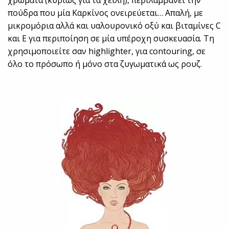
χρώματα (κυρίως για τα χείλη), περιλαμβάνει την
πούδρα που μία Καρκίνος ονειρεύεται… Απαλή, με
μικρομόρια αλλά και υαλουρονικό οξύ και βιταμίνες C
και Ε για περιποίηση σε μία υπέροχη συσκευασία. Τη
χρησιμοποιείτε σαν highlighter, για contouring, σε
όλο το πρόσωπο ή μόνο στα ζυγωματικά ως ρουζ.