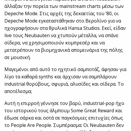
άλλαξαν την πορεία των mainstream charts μέσω των
Depeche Mode. Στις αρχές της δεκαετίας του ’80, οι
Depeche Mode εγκαταστάθηκαν στο Βερολίνο για να
ηχογραφήσουν στα θρυλικά Hansa Studios. Εκεί, είδαν
live τους Neubauten να χτυπούν μέταλλα, να σπάνε
σίδερα, να χρησιμοποιούν κομπρεσέρ και να
μετατρέπουν τα βιομηχανικά απομεινάρια της πόλης
σε μουσική.
Μαγεμένοι από αυτό το ηχητικό σαμποτάζ, άφησαν για
λίγο τα καθαρά synths και άρχισαν να σαμπλάρουν
industrial θορύβους, σφυριά, αλυσίδες και σίδερα. Το
αποτέλεσμα;
Αυτή η επιρροή γέννησε τον βαρύ, industrial-pop ήχο
του ιστορικού τους άλμπουμ Some Great Reward και
έδωσε σάρκα και οστά σε παγκόσμιες επιτυχίες όπως
το People Are People. Συμπέρασμα: Οι Neubauten δεν