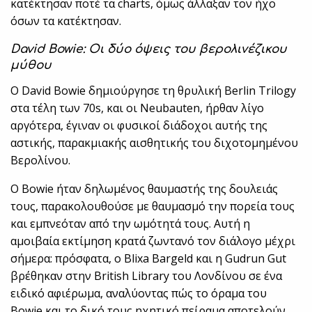
κατέκτησαν ποτέ τα charts, όμως άλλαξαν τον ήχο
όσων τα κατέκτησαν.
David Bowie: Οι δύο όψεις του βερολινέζικου
μύθου
Ο David Bowie δημιούργησε τη θρυλική Berlin Trilogy
στα τέλη των 70s, και οι Neubauten, ήρθαν λίγο
αργότερα, έγιναν οι φυσικοί διάδοχοι αυτής της
αστικής, παρακμιακής αισθητικής του διχοτομημένου
Βερολίνου.
Ο Bowie ήταν δηλωμένος θαυμαστής της δουλειάς
τους, παρακολουθούσε με θαυμασμό την πορεία τους
και εμπνεόταν από την ωμότητά τους. Αυτή η
αμοιβαία εκτίμηση κρατά ζωντανό τον διάλογο μέχρι
σήμερα: πρόσφατα, ο Blixa Bargeld και η Gudrun Gut
βρέθηκαν στην British Library του Λονδίνου σε ένα
ειδικό αφιέρωμα, αναλύοντας πώς το όραμα του
Bowie και το δικό τους ηχητικό πείραμα αποτελούν