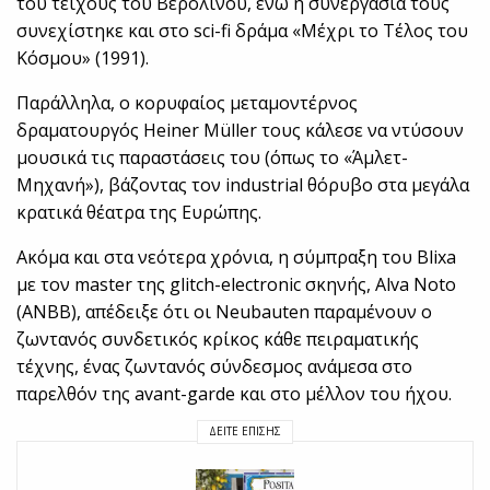
του τείχους του Βερολίνου, ενώ η συνεργασία τους
συνεχίστηκε και στο sci-fi δράμα «Μέχρι το Τέλος του
Κόσμου» (1991).
Παράλληλα, ο κορυφαίος μεταμοντέρνος
δραματουργός Heiner Müller τους κάλεσε να ντύσουν
μουσικά τις παραστάσεις του (όπως το «Άμλετ-
Μηχανή»), βάζοντας τον industrial θόρυβο στα μεγάλα
κρατικά θέατρα της Ευρώπης.
Ακόμα και στα νεότερα χρόνια, η σύμπραξη του Blixa
με τον master της glitch-electronic σκηνής, Alva Noto
(ANBB), απέδειξε ότι οι Neubauten παραμένουν ο
ζωντανός συνδετικός κρίκος κάθε πειραματικής
τέχνης, ένας ζωντανός σύνδεσμος ανάμεσα στο
παρελθόν της avant-garde και στο μέλλον του ήχου.
ΔΕΊΤΕ ΕΠΊΣΗΣ