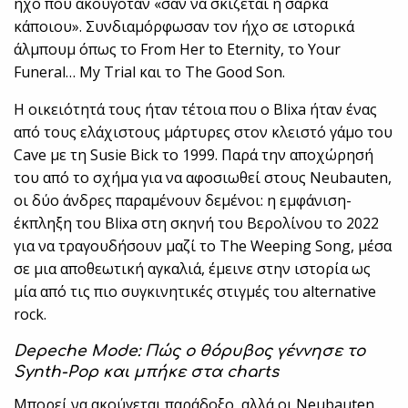
ήχο που ακουγόταν «σαν να σκίζεται η σάρκα
κάποιου». Συνδιαμόρφωσαν τον ήχο σε ιστορικά
άλμπουμ όπως το From Her to Eternity, το Your
Funeral… My Trial και το The Good Son.
Η οικειότητά τους ήταν τέτοια που ο Blixa ήταν ένας
από τους ελάχιστους μάρτυρες στον κλειστό γάμο του
Cave με τη Susie Bick το 1999. Παρά την αποχώρησή
του από το σχήμα για να αφοσιωθεί στους Neubauten,
οι δύο άνδρες παραμένουν δεμένοι: η εμφάνιση-
έκπληξη του Blixa στη σκηνή του Βερολίνου το 2022
για να τραγουδήσουν μαζί το The Weeping Song, μέσα
σε μια αποθεωτική αγκαλιά, έμεινε στην ιστορία ως
μία από τις πιο συγκινητικές στιγμές του alternative
rock.
Depeche Mode: Πώς ο θόρυβος γέννησε το
Synth-Pop και μπήκε στα charts
Μπορεί να ακούγεται παράδοξο, αλλά οι Neubauten