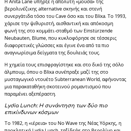
Η Anita Lane υπήρξε η απόλυτη «μούσα» της
βερολινέζικης alternative σκηνής και στενή
συνεργάτιδα τόσο του Cave όσο και του Blixa. Το 1993,
χάρισε την ψιθυριστή, αισθαντική και απόκοσμη
φωνή της στο κομμάτι-σταθμό των Einstürzende
Neubauten, Blume, που κυκλοφόρησε σε τέσσερις
διαφορετικές γλώσσες και έγινε ένα από τα πιο
αναγνωρίσιμα δείγματα της δουλειάς τους.
Η χημεία τους επισφραγίστηκε και στο δικό της σόλο
άλμπουμ, όπου ο Blixa συνέπραξε μαζί της στο
μυσταγωγικό ντουέτο Subterranean World, αφήνοντας
μια παρακαταθήκη σκοτεινού ρομαντισμού που
παραμένει αξεπέραστη.
Lydia Lunch: Η συνάντηση των δύο πιο
επικίνδυνων κόσμων
Το 1982, η «ιέρεια» του No Wave της Νέας Υόρκης, η
προκλητική Lydia Lunch, ταξίδεψε στο Βερολίνο και