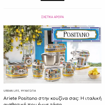
ΣΧΕΤΙΚΆ ΆΡΘΡΑ
URBAN LIFE
,
ΨΥΧΑΓΩΓΙΑ
Ariete Positano στην κουζίνα σας: Η ιταλική
αισθητική που έγινε τάση