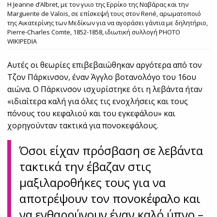
Η Jeanne d’Albret, με τον γυιο της Ερρίκο της Ναβάρας και την
Μarguerite de Valois, σε επίσκεψή τους στον René, αρωματοποιό
της Αικατερίνης των Μεδίκων για να αγοράσει γάντια με δηλητήριο,
Pierre-Charles Comte, 1852-1858, ιδιωτική συλλογή PHOTO
WIKIPEDIA
Αυτές οι θεωρίες επιβεβαιώθηκαν αργότερα από τον
Τζον Πάρκινσον, έναν Άγγλο βοτανολόγο του 16ου
αιώνα. Ο Πάρκινσον ισχυρίστηκε ότι η λεβάντα ήταν
«ιδιαίτερα καλή για όλες τις ενοχλήσεις και τους
πόνους του κεφαλιού και του εγκεφάλου» και
χορηγούνταν τακτικά για πονοκεφάλους.
Όσοι είχαν πρόσβαση σε λεβάντα
τακτικά την έβαζαν στις
μαξιλαροθήκες τους για να
αποτρέψουν τον πονοκέφαλο και
να ενθαρρύνουν έναν καλό ύπνο –