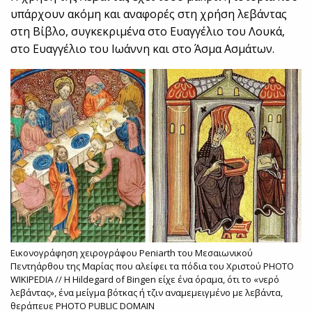
υπάρχουν ακόμη και αναφορές στη χρήση λεβάντας
στη Βίβλο, συγκεκριμένα στο Ευαγγέλιο του Λουκά,
στο Ευαγγέλιο του Ιωάννη και στο Άσμα Ασμάτων.
Εικονογράφηση χειρογράφου Peniarth του Μεσαιωνικού
Πεντηάρθου της Μαρίας που αλείφει τα πόδια του Χριστού PHOTO
WIKIPEDIA // Η Hildegard of Bingen είχε ένα όραμα, ότι το «νερό
λεβάντας», ένα μείγμα βότκας ή τζιν αναμεμειγμένο με λεβάντα,
θεράπευε PHOTO PUBLIC DOMAIN