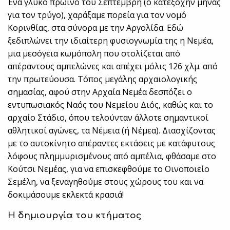
Ένα γλυκό πρωινό του Σεπτέμβρη (ο κατεξοχήν μήνας
για τον τρύγο), χαράξαμε πορεία για τον νομό
Κορινθίας, στα σύνορα με την Αργολίδα. Εδώ
ξεδιπλώνει την ιδιαίτερη φυσιογνωμία της η Νεμέα,
μια μεσόγεια κωμόπολη που στολίζεται από
απέραντους αμπελώνες και απέχει μόλις 126 χλμ. από
την πρωτεύουσα. Τόπος μεγάλης αρχαιολογικής
σημασίας, αφού στην Αρχαία Νεμέα δεσπόζει ο
εντυπωσιακός Ναός του Νεμείου Διός, καθώς και το
αρχαίο Στάδιο, όπου τελούνταν άλλοτε σημαντικοί
αθλητικοί αγώνες, τα Νέμεια (ή Νέμεα). Διασχίζοντας
με το αυτοκίνητο απέραντες εκτάσεις με κατάφυτους
λόφους πλημμυρισμένους από αμπέλια, φθάσαμε στο
Κούτσι Νεμέας, για να επισκεφθούμε το Οινοποιείο
Σεμέλη, να ξεναγηθούμε στους χώρους του και να
δοκιμάσουμε εκλεκτά κρασιά!
Η δημιουργία του κτήματος