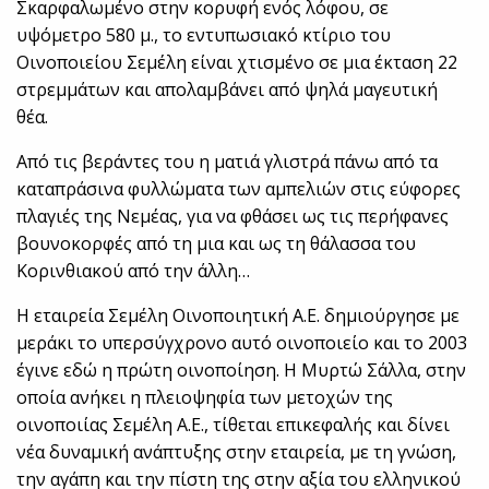
Σκαρφαλωμένο στην κορυφή ενός λόφου, σε
υψόμετρο 580 μ., το εντυπωσιακό κτίριο του
Οινοποιείου Σεμέλη είναι χτισμένο σε μια έκταση 22
στρεμμάτων και απολαμβάνει από ψηλά μαγευτική
θέα.
Από τις βεράντες του η ματιά γλιστρά πάνω από τα
καταπράσινα φυλλώματα των αμπελιών στις εύφορες
πλαγιές της Νεμέας, για να φθάσει ως τις περήφανες
βουνοκορφές από τη μια και ως τη θάλασσα του
Κορινθιακού από την άλλη…
Η εταιρεία Σεμέλη Οινοποιητική Α.Ε. δημιούργησε με
μεράκι το υπερσύγχρονο αυτό οινοποιείο και το 2003
έγινε εδώ η πρώτη οινοποίηση. Η Μυρτώ Σάλλα, στην
οποία ανήκει η πλειοψηφία των μετοχών της
οινοποιίας Σεμέλη Α.Ε., τίθεται επικεφαλής και δίνει
νέα δυναμική ανάπτυξης στην εταιρεία, με τη γνώση,
την αγάπη και την πίστη της στην αξία του ελληνικού