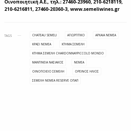
Οινοποιητική Α.Ε., τηλ.: 27460-23960, 210-6218119,
210-6216811, 27460-20360-3, www.semeliwines.gr
CHATEAU SEMELI
ΑΓΙΩΡΓΊΤΙΚΟ
ΑΡΧΑΊΑ ΝΕΜΈΑ
TAGS
ΚΡΑΣΊ ΝΕΜΈΑ
ΚΤΉΜΑ ΣΕΜΈΛΗ
ΚΤΉΜΑ ΣΕΜΈΛΗ CHARDONNAYPICCOLO MONDO
ΜΑΝΤΙΝΕΊΑ ΝΑΣΙΆΚΟΣ
ΝΕΜΈΑ
ΟΙΝΟΠΟΙΕΊΟ ΣΕΜΈΛΗ
ΟΡΕΙΝΌΣ ΉΛΙΟΣ
ΣΕΜΈΛΗ ΝΕΜΈΑ RESERVE ΟΠΑΠ