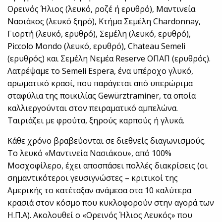
Ορεινός Ήλιος (λευκό, ροζέ ή ερυθρό), Μαντινεία
Νασιάκος (λευκό ξηρό), Κτήμα Σεμέλη Chardonnay,
Γιορτή (λευκό, ερυθρό), Σεμέλη (λευκό, ερυθρό),
Piccolo Mondo (λευκό, ερυθρό), Chateau Semeli
(ερυθρός) και Σεμέλη Νεμέα Reserve ΟΠΑΠ (ερυθρός).
Λατρέψαμε το Semeli Espera, ένα υπέροχο γλυκό,
αρωματικό κρασί, που παράγεται από υπερώριμα
σταφύλια της ποικιλίας Gewürztraminer, τα οποία
καλλιεργούνται στον πειραματικό αμπελώνα.
Ταιριάζει με φρούτα, ξηρούς καρπούς ή γλυκά.
Κάθε χρόνο βραβεύονται σε διεθνείς διαγωνισμούς.
Το λευκό «Μαντινεία Νασιάκου», από 100%
Μοσχοφίλερο, έχει αποσπάσει πολλές διακρίσεις (οι
σημαντικότεροι γευσιγνώστες – κριτικοί της
Αμερικής το κατέταξαν ανάμεσα στα 10 καλύτερα
κρασιά στον κόσμο που κυκλοφορούν στην αγορά των
Η.Π.Α). Ακολουθεί ο «Ορεινός Ήλιος Λευκός» που