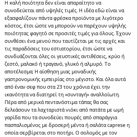
Η καλή ποιότητα δεν είναι απαραίτητο να
συνοδεύεται από υψηλές τιμές. Η ιδέα εδώ είναι να
εξασφαλίζουν πάντα φρέσκα προϊόντα με λιγότερο
κόστος, έτσι ώστε να μπορούν να παρέχουν υψηλής
ποιότητας φαγητό σε προσιτές τιμές για όλους. Έχουν
συνθέσει ένα μενού που ταυτίζεται με τις αρχές και
τις παραδόσεις του εστιατορίου, έτσι ώστε να
συνδυάζονται όλες οι γευστικές αντιθέσεις, κρύο ή
ζεστό, μαλακό ή τραγανό, γλυκό ή αλμυρό. Το
αποτέλεσμα; Η αίσθηση μιας μοναδικής
γαστρονομικής εμπειρίας στο μέγιστο. Και όλα αυτά
από έναν σεφ που στα 23 του χρόνια έχει την
ικανότητα να διατηρεί τη «συνταγή» αναλλοίωτη.
Πέρα από μερικά πεντανόστιμα τάπας θα σας
δελεάσουν τα λαχταριστά νιόκι από πατάτα με ωμή
γαρίδα που τα συνοδεύει πουρές από σπαράγγια
πασπαλισμένος με δροσερή μέντα ή σαλάτα caprese η
οποία σερβίρεται στο ποτήρι. Ο σολομός με τον