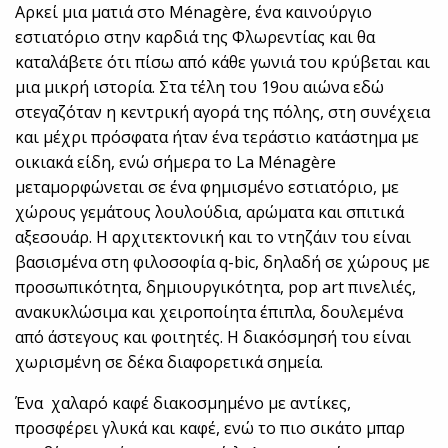
Αρκεί μια ματιά στο Μénagère, ένα καινούργιο
εστιατόριο στην καρδιά της Φλωρεντίας και θα
καταλάβετε ότι πίσω από κάθε γωνιά του κρύβεται και
μια μικρή ιστορία. Στα τέλη του 19ου αιώνα εδώ
στεγαζόταν η κεντρική αγορά της πόλης, στη συνέχεια
και μέχρι πρόσφατα ήταν ένα τεράστιο κατάστημα με
οικιακά είδη, ενώ σήμερα το La Μénagère
μεταμορφώνεται σε ένα φημισμένο εστιατόριο, με
χώρους γεμάτους λουλούδια, αρώματα και σπιτικά
αξεσουάρ. Η αρχιτεκτονική και το ντηζάιν του είναι
βασισμένα στη φιλοσοφία q-bic, δηλαδή σε χώρους με
προσωπικότητα, δημιουργικότητα, pop art πινελιές,
ανακυκλώσιμα και χειροποίητα έπιπλα, δουλεμένα
από άστεγους και φοιτητές. Η διακόσμησή του είναι
χωρισμένη σε δέκα διαφορετικά σημεία.
Ένα χαλαρό καφέ διακοσμημένο με αντίκες,
προσφέρει γλυκά και καφέ, ενώ το πιο σικάτο μπαρ