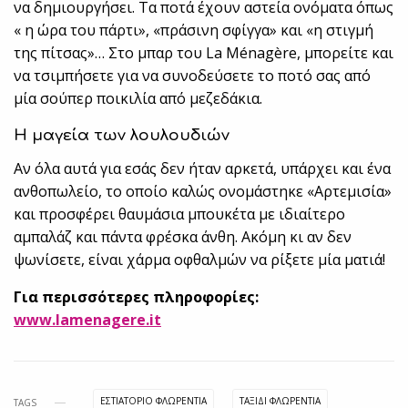
να δημιουργήσει. Τα ποτά έχουν αστεία ονόματα όπως
« η ώρα του πάρτι», «πράσινη σφίγγα» και «η στιγμή
της πίτσας»… Στο μπαρ του La Μénagère, μπορείτε και
να τσιμπήσετε για να συνοδεύσετε το ποτό σας από
μία σούπερ ποικιλία από μεζεδάκια.
Η μαγεία των λουλουδιών
Αν όλα αυτά για εσάς δεν ήταν αρκετά, υπάρχει και ένα
ανθοπωλείο, το οποίο καλώς ονομάστηκε «Αρτεμισία»
και προσφέρει θαυμάσια μπουκέτα με ιδιαίτερο
αμπαλάζ και πάντα φρέσκα άνθη. Ακόμη κι αν δεν
ψωνίσετε, είναι χάρμα οφθαλμών να ρίξετε μία ματιά!
Για περισσότερες πληροφορίες:
www.lamenagere.it
ΕΣΤΙΑΤΌΡΙΟ ΦΛΩΡΕΝΤΊΑ
ΤΑΞΊΔΙ ΦΛΩΡΕΝΤΊΑ
TAGS