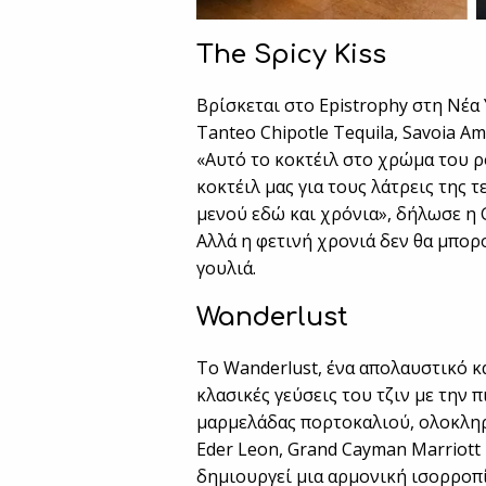
The Spicy Kiss
Βρίσκεται στο Epistrophy στη Νέα
Tanteo Chipotle Tequila, Savoia A
«Αυτό το κοκτέιλ στο χρώμα του ρ
κοκτέιλ μας για τους λάτρεις της 
μενού εδώ και χρόνια», δήλωσε η G
Αλλά η φετινή χρονιά δεν θα μπορ
γουλιά.
Wanderlust
To Wanderlust, ένα απολαυστικό κ
κλασικές γεύσεις του τζιν με την π
μαρμελάδας πορτοκαλιού, ολοκληρώ
Eder Leon, Grand Cayman Marriott 
δημιουργεί μια αρμονική ισορροπί