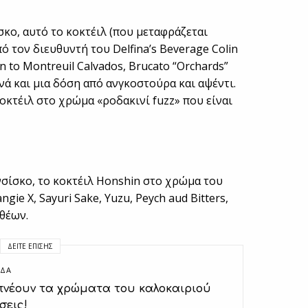
σκο, αυτό το κοκτέιλ (που μεταφράζεται
 τον διευθυντή του Delfina’s Beverage Colin
n to Montreuil Calvados, Brucato “Orchards”
νά και μια δόση από ανγκοστούρα και αψέντι.
οκτέιλ στο χρώμα «ροδακινί fuzz» που είναι
ανσίσκο, το κοκτέιλ Honshin στο χρώμα του
ie X, Sayuri Sake, Yuzu, Peych aud Bitters,
θέων.
ΔΕΊΤΕ ΕΠΊΣΗΣ
ΔΑ
νέουν τα χρώματα του καλοκαιριού
σεις!