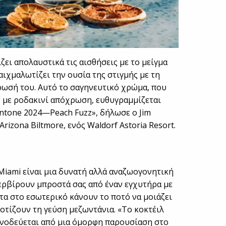
ζει απολαυστικά τις αισθήσεις με το μείγμα
αιχμαλωτίζει την ουσία της στιγμής με τη
ρωσή του. Αυτό το σαγηνευτικό χρώμα, που
ς με ροδακινί απόχρωση, ευθυγραμμίζεται
ntone 2024—Peach Fuzz», δήλωσε ο Jim
rizona Biltmore, ενός Waldorf Astoria Resort.
 Miami είναι μια δυνατή αλλά αναζωογονητική
σερβίρουν μπροστά σας από έναν εγχυτήρα με
ύτα στο εσωτερικό κάνουν το ποτό να μοιάζει
οτίζουν τη γεύση μεζωντάνια. «Το κοκτέιλ
συνοδεύεται από μια όμορφη παρουσίαση στο