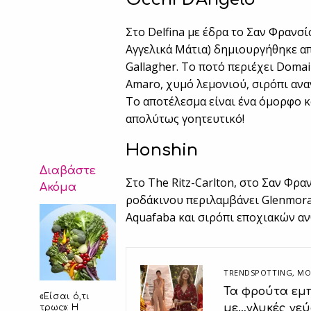
Στο Delfina με έδρα το Σαν Φρανσί
Αγγελικά Μάτια) δημιουργήθηκε από
Gallagher. Το ποτό περιέχει Domai
Amaro, χυμό λεμονιού, σιρόπι ανα
Το αποτέλεσμα είναι ένα όμορφο κ
απολύτως γοητευτικό!
Honshin
Διαβάστε
Στο The Ritz-Carlton, στο Σαν Φρ
Ακόμα
ροδάκινου περιλαμβάνει Glenmorang
Aquafaba και σιρόπι εποχιακών αν
TRENDSPOTTING
,
ΜΟ
Τα φρούτα εμπ
«Είσαι ό,τι
με…γλυκές γεύ
τρως»: Η