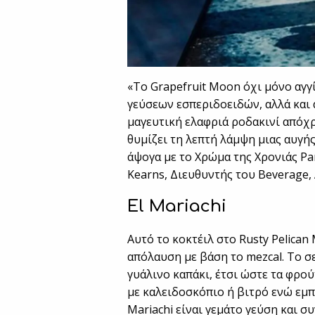
«Το Grapefruit Moon όχι μόνο αγγί
γεύσεων εσπεριδοειδών, αλλά και 
μαγευτική ελαφριά ροδακινί απόχ
θυμίζει τη λεπτή λάμψη μιας αυγή
άψογα με το Χρώμα της Χρονιάς Pa
Kearns, Διευθυντής του Beverage, A
El Mariachi
Αυτό το κοκτέιλ στο Rusty Pelican
απόλαυση με βάση το mezcal. Το 
γυάλινο καπάκι, έτσι ώστε τα φρο
με καλειδοσκόπιο ή βιτρό ενώ εμπ
Mariachi είναι γεμάτο γεύση και 