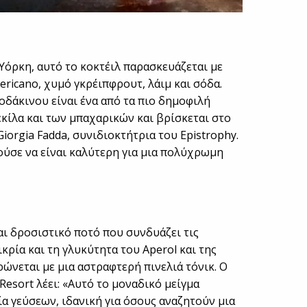
 Υόρκη, αυτό το κοκτέιλ παρασκευάζεται με
mericano, χυμό γκρέιπφρουτ, λάιμ και σόδα.
οδάκινου είναι ένα από τα πιο δημοφιλή
τεκίλα και των μπαχαρικών και βρίσκεται στο
iorgia Fadda, συνιδιοκτήτρια τoυ Epistrophy.
ούσε να είναι καλύτερη για μια πολύχρωμη
αι δροσιστικό ποτό που συνδυάζει τις
ικρία και τη γλυκύτητα του Aperol και της
νεται με μια αστραφτερή πινελιά τόνικ. Ο
Resort λέει: «Αυτό το μοναδικό μείγμα
α γεύσεων, ιδανική για όσους αναζητούν μια