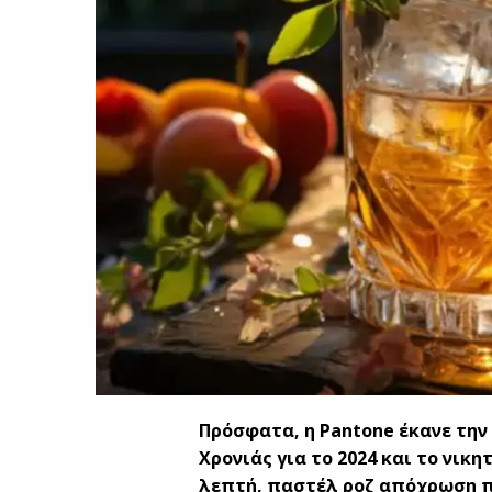
Πρόσφατα, η
Pantone
έκανε την
Χρονιάς για το 2024 και το νικ
λεπτή, παστέλ ροζ απόχρωση πρ