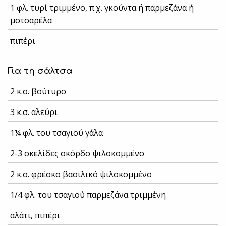
1 φλ. τυρί τριμμένο, π.χ. γκούντα ή παρμεζάνα ή
μοτσαρέλα
πιπέρι
Για τη σάλτσα
2 κ.σ. βούτυρο
3 κ.σ. αλεύρι
1¼ φλ. του τσαγιού γάλα
2-3 σκελίδες σκόρδο ψιλοκομμένο
2 κ.σ. φρέσκο βασιλικό ψιλοκομμένο
1/4 φλ. του τσαγιού παρμεζάνα τριμμένη
αλάτι, πιπέρι