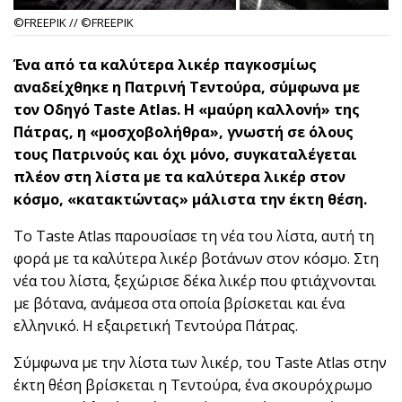
©FREEPIK // ©FREEPIK
Ένα από τα καλύτερα λικέρ παγκοσμίως
αναδείχθηκε η Πατρινή Τεντούρα, σύμφωνα με
τον Οδηγό T
aste
Atlas
. H «μαύρη καλλονή» της
Πάτρας, η «μοσχοβολήθρα», γνωστή σε όλους
τους Πατρινούς και όχι μόνο, συγκαταλέγεται
πλέον στη λίστα με τα καλύτερα λικέρ στον
κόσμο, «κατακτώντας» μάλιστα την έκτη θέση.
Το Taste Atlas παρουσίασε τη νέα του λίστα, αυτή τη
φορά με τα καλύτερα λικέρ βοτάνων στον κόσμο. Στη
νέα του λίστα, ξεχώρισε δέκα λικέρ που φτιάχνονται
με βότανα, ανάμεσα στα οποία βρίσκεται και ένα
ελληνικό. Η εξαιρετική Τεντούρα Πάτρας.
Σύμφωνα με την λίστα των λικέρ, του Taste Atlas στην
έκτη θέση βρίσκεται η Τεντούρα, ένα σκουρόχρωμο