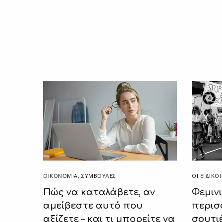
4
ΟΙ ΕΙΔΙΚ
ΟΙΚΟΝΟΜΙΑ
,
ΣΥΜΒΟΥΛΈΣ
Φεμιν
Πώς να καταλάβετε, αν
περισ
αμείβεστε αυτό που
σουτι
αξίζετε – και τι μπορείτε να