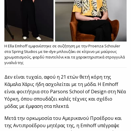
Η Ella Emhoff εμφανίστηκε σε συζήτηση με την Proenza Schouler
στα Spring Studios με tie-dye μπλουζάκι σε κίτρινο με μαύρους
χρωματισμούς, φαρδύ παντελόνι και τα χαρακτηριστικά στρογγυλά
γυαλιά της
Δεν είναι τυχαίο, αφού η 21 ετών θετή κόρη της
Κάμαλα Χάρις ήδη ασχολείται με τη μόδα. Η Emhoff
είναι φοιτήτρια στο Parsons School of Design στη Νέα
Υόρκη, όπου σπουδάζει καλές τέχνες και σχέδιο
μόδας με έμφαση στα πλεκτά.
Μετά την ορκωμοσία του Αμερικανού Προέδρου και
της Αντιπροέδρου μητέρας της, η Emhoff υπέγραψε