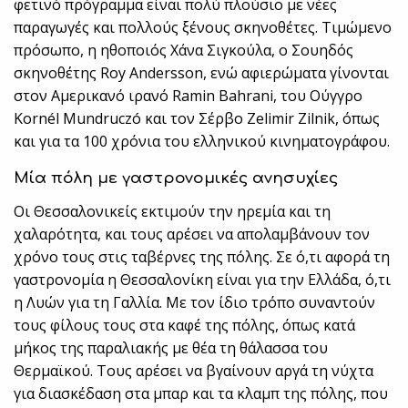
φετινό πρόγραμμα είναι πολύ πλούσιο με νέες
παραγωγές και πολλούς ξένους σκηνοθέτες. Τιμώμενο
πρόσωπο, η ηθοποιός Χάνα Σιγκούλα, ο Σουηδός
σκηνοθέτης Roy Andersson, ενώ αφιερώματα γίνονται
στον Αμερικανό ιρανό Ramin Bahrani, του Ούγγρο
Κornél Mundruczó και τον Σέρβο Zelimir Zilnik, όπως
και για τα 100 χρόνια του ελληνικού κινηματογράφου.
Mία πόλη με γαστρονομικές ανησυχίες
Οι Θεσσαλονικείς εκτιμούν την ηρεμία και τη
χαλαρότητα, και τους αρέσει να απολαμβάνουν τον
χρόνο τους στις ταβέρνες της πόλης. Σε ό,τι αφορά τη
γαστρονομία η Θεσσαλονίκη είναι για την Ελλάδα, ό,τι
η Λυών για τη Γαλλία. Με τον ίδιο τρόπο συναντούν
τους φίλους τους στα καφέ της πόλης, όπως κατά
μήκος της παραλιακής με θέα τη θάλασσα του
Θερμαϊκού. Τους αρέσει να βγαίνουν αργά τη νύχτα
για διασκέδαση στα μπαρ και τα κλαμπ της πόλης, που