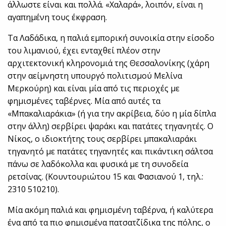
άλλωστε είναι και πολλά. «Χαλαρά», λοιπόν, είναι η
αγαπημένη τους έκφραση.
Τα Λαδάδικα, η παλιά εμπορική συνοικία στην είσοδο
του λιμανιού, έχει ενταχθεί πλέον στην
αρχιτεκτονική κληρονομιά της Θεσσαλονίκης (χάρη
στην αείμνηστη υπουργό πολιτισμού Μελίνα
Μερκούρη) και είναι μία από τις περιοχές με
φημισμένες ταβέρνες. Μία από αυτές τα
«Μπακαλιαράκια» (ή για την ακρίβεια, δύο η μία δίπλα
στην άλλη) σερβίρει ψαράκι και πατάτες τηγανητές. Ο
Νίκος, ο ιδιοκτήτης τους σερβίρει μπακαλιαράκι
τηγανητό με πατάτες τηγανητές και πικάντικη σάλτσα
πάνω σε λαδόκολλα και φυσικά με τη συνοδεία
ρετσίνας. (Κουντουριώτου 15 και Φασιανού 1, τηλ.:
2310 510210).
Μία ακόμη παλιά και φημισμένη ταβέρνα, ή καλύτερα
ένα από τα πιο φημισμένα πατσατζίδικα της πόλης, ο