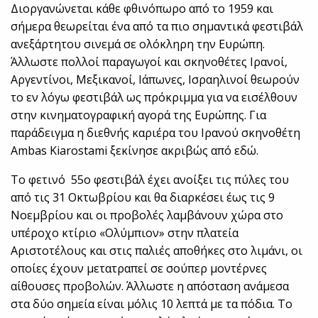
Διοργανώνεται κάθε φθινόπωρο από το 1959 και
σήμερα θεωρείται ένα από τα πιο σημαντικά φεστιβάλ
ανεξάρτητου σινεμά σε ολόκληρη την Ευρώπη.
Άλλωστε πολλοί παραγωγοί και σκηνοθέτες Ιρανοί,
Αργεντίνοι, Μεξικανοί, Ιάπωνες, Ισραηλινοί θεωρούν
το εν λόγω φεστιβάλ ως πρόκριμμα για να εισέλθουν
στην κινηματογραφική αγορά της Ευρώπης. Για
παράδειγμα η διεθνής καριέρα του Ιρανού σκηνοθέτη
Ambas Kiarostami ξεκίνησε ακριβώς από εδώ.
Το φετινό 55ο φεστιβάλ έχει ανοίξει τις πύλες του
από τις 31 Οκτωβρίου και θα διαρκέσει έως τις 9
Νοεμβρίου και οι προβολές λαμβάνουν χώρα στο
υπέροχο κτίριο «Ολύμπιον» στην πλατεία
Αριστοτέλους και στις παλιές αποθήκες στο λιμάνι, οι
οποίες έχουν μετατραπεί σε σούπερ μοντέρνες
αίθουσες προβολών. Άλλωστε η απόσταση ανάμεσα
στα δύο σημεία είναι μόλις 10 λεπτά με τα πόδια. Το