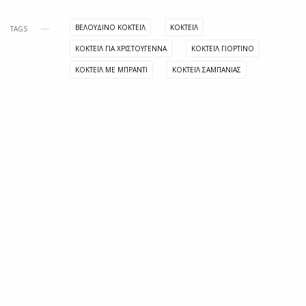
ΒΕΛΟΎΔΙΝΟ ΚΟΚΤΈΙΛ
ΚΟΚΤΈΙΛ
TAGS
ΚΟΚΤΈΙΛ ΓΙΑ ΧΡΙΣΤΟΎΓΕΝΝΑ
ΚΟΚΤΈΙΛ ΓΙΟΡΤΙΝΌ
ΚΟΚΤΈΙΛ ΜΕ ΜΠΡΆΝΤΙ
ΚΟΚΤΈΙΛ ΣΑΜΠΆΝΙΑΣ