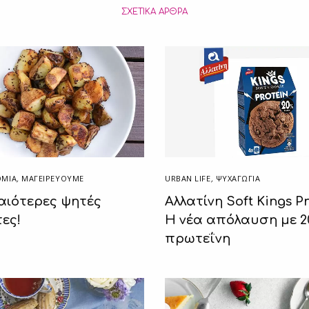
ΣΧΕΤΙΚΆ ΆΡΘΡΑ
ΟΜΙΑ
,
ΜΑΓΕΙΡΕΎΟΥΜΕ
URBAN LIFE
,
ΨΥΧΑΓΩΓΙΑ
αιότερες ψητές
Αλλατίνη Soft Kings Pr
ες!
Η νέα απόλαυση με 
πρωτεΐνη