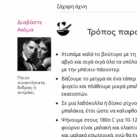
ζάχαρη άχνη
Διαβάστε
Ακόμα
Τρόπος παρ
Χτυπάμε καλά το βούτυρο με τη 
αβγό και σιγά-σιγά όλα τα υπόλο
με την μπέικιν πάουντερ.
Βάζουμε το μείγμα σε ένα τάπερ
Ποιον
συναντήσατε;
ψυγείο και πλάθουμε μικρά μπα
Άνδρας ή
αντράκι;
εκατοστών.
Σε μια λαδόκολλα ή δίσκο ρίχν
μπαλάκια, έτσι ώστε να καλυφθ
Ψήνουμε στους 180o C για 10-12
φούρνο είναι μαλακή και ελαστι
και μαλακά εσωτερικά, ενώ θα έ