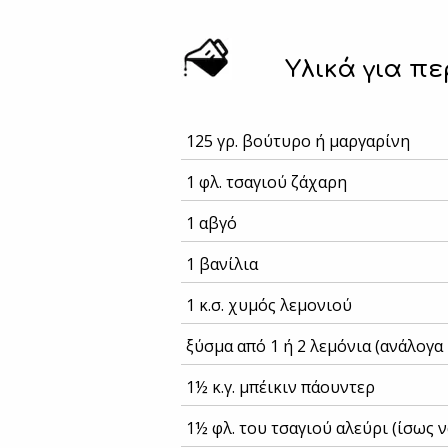
Υλικά για πε
125 γρ. βούτυρο ή μαργαρίνη
1 φλ. τσαγιού ζάχαρη
1 αβγό
1 βανίλια
1 κ.σ. χυμός λεμονιού
ξύσμα από 1 ή 2 λεμόνια (ανάλογα
1½ κ.γ. μπέικιν πάουντερ
1½ φλ. του τσαγιού αλεύρι (ίσως 