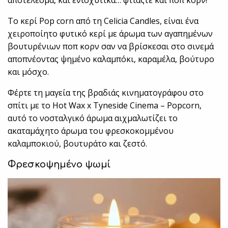
αποτέλεσμα, και ενισχυτικά… φτιάξτε και ποπ κορν!
Το κερί Pop corn από τη Celicia Candles, είναι ένα
χειροποίητο φυτικό κερί με άρωμα των αγαπημένων
βουτυρένιων ποπ κορν σαν να βρίσκεσαι στο σινεμά
αποπνέοντας ψημένο καλαμπόκι, καραμέλα, βούτυρο
και μόσχο.
Φέρτε τη μαγεία της βραδιάς κινηματογράφου στο
σπίτι με το Hot Wax x Tyneside Cinema – Popcorn,
αυτό το νοσταλγικό άρωμα αιχμαλωτίζει το
ακαταμάχητο άρωμα του φρεσκοκομμένου
καλαμποκιού, βουτυράτο και ζεστό.
Φρεσκοψημένο ψωμί