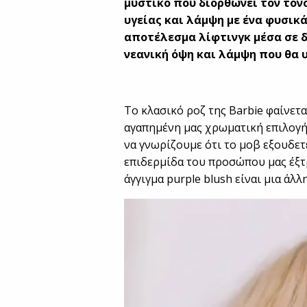
μυστικό που διορθώνει τον τόνο
υγείας και λάμψη με ένα φυσικ
αποτέλεσμα λίφτινγκ μέσα σε δ
νεανική όψη και λάμψη που θα 
Το κλασικό ροζ της Barbie φαίνετ
αγαπημένη μας χρωματική επιλογή
να γνωρίζουμε ότι το μοβ εξουδετ
επιδερμίδα του προσώπου μας έξτρ
άγγιγμα purple blush είναι μια άλλ