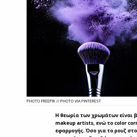
PHOTO FREEPIK // PHOTO VIA PINTEREST
Η θεωρία των χρωμάτων είναι β
makeup artists, ενώ το color co
εφαρμογής. Όσο για το ρουζ στου