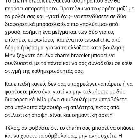
Το charm bracelet είναι ένα κόσμημα που δεν θα
περάσει απαρατήρητο. Προτείνω να το φοράτε μαζί με
το ρολόι σας και –γιατί όχι;– να επενδύσετε σε δύο
διαφορετικά μπρασελέ: ένα πιο «πολύτιμο» από
χρυσό, ασήμι ή ένα μείγμα και των δύο για τις
επίσημες εμφανίσεις, και ένα πιο casual chic, από
δέρμα ή ύφασμα, για να τα αλλάζετε κατά βούληση.
Μην ξεχνάτε ότι ένα charm bracelet μπορεί να
συνδυαστεί με τα πάντα και να σας συνοδεύει σε κάθε
στιγμή της καθημερινότητάς σας.
Και επειδή κανείς δεν σας υποχρεώνει να πάρετε ή να
φορέσετε μόνο ένα, γιατί να μην τολμήσετε με δύο
διαφορετικά; Μία μόνο συμβουλή: μην υπερβάλετε
στα υπόλοιπα αξεσουάρ –η απλότητα, εκτός από
στιλιστική άποψη, είναι και σημαντική αρετή!
Τέλος, αν φοβάστε ότι το charm σας μπορεί να σπάσει
και να χάσετε τα σύμβολά σας, μην ανησυχείτε. Η