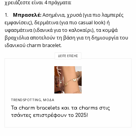
χρειάζεστε είναι 4 πράγματα:
1.
Μπρασελέ:
Ασημένια, χρυσά (για πιο λαμπερές
εμφανίσεις), δερμάτινα (για πιο casual look) ή
υφασμάτινα (ιδανικά για το καλοκαίρι), τα κομψά
βραχιόλια αποτελούν τη βάση για τη δημιουργία του
ιδανικού charm bracelet.
ΔΕΊΤΕ ΕΠΊΣΗΣ
TRENDSPOTTING
,
ΜΟΔΑ
Τα charm bracelets και τα charms στις
τσάντες επιστρέφουν το 2025!