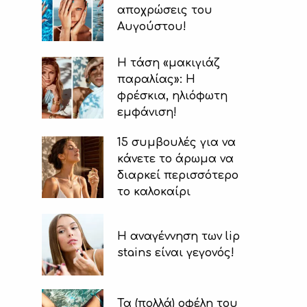
αποχρώσεις του
Αυγούστου!
Η τάση «μακιγιάζ
παραλίας»: Η
φρέσκια, ηλιόφωτη
εμφάνιση!
15 συμβουλές για να
κάνετε το άρωμα να
διαρκεί περισσότερο
το καλοκαίρι
Η αναγέννηση των lip
stains είναι γεγονός!
Τα (πολλά) οφέλη του