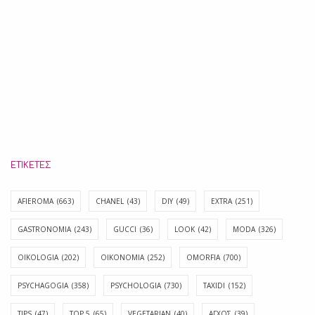
ΕΤΙΚΈΤΕΣ
AFIEROMA
(663)
CHANEL
(43)
DIY
(49)
EXTRA
(251)
GASTRONOMIA
(243)
GUCCI
(36)
LOOK
(42)
MODA
(326)
OIKOLOGIA
(202)
OIKONOMIA
(252)
OMORFIA
(700)
PSYCHAGOGIA
(358)
PSYCHOLOGIA
(730)
TAXIDI
(152)
TIPS
(47)
TOP 5
(65)
VEGETARIAN
(40)
ΑΓΧΟΣ
(39)