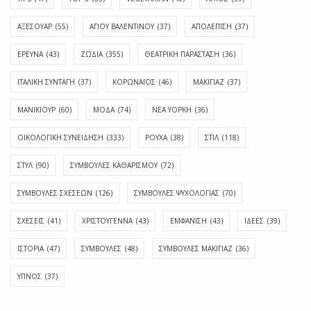
ΑΞΕΣΟΥΑΡ
(55)
ΑΓΊΟΥ ΒΑΛΕΝΤΊΝΟΥ
(37)
ΑΠΟΛΈΠΙΣΗ
(37)
ΕΡΕΥΝΑ
(43)
ΖΩΔΙΑ
(355)
ΘΕΑΤΡΙΚΗ ΠΑΡΑΣΤΑΣΗ
(36)
ΙΤΑΛΙΚΗ ΣΥΝΤΑΓΗ
(37)
ΚΟΡΩΝΑΪΟΣ
(46)
ΜΑΚΙΓΙΑΖ
(37)
ΜΑΝΙΚΙΟΥΡ
(60)
ΜΟΔΑ
(74)
ΝΕΑ ΥΟΡΚΗ
(36)
ΟΙΚΟΛΟΓΙΚΗ ΣΥΝΕΙΔΗΣΗ
(333)
ΡΟΥΧΑ
(38)
ΣΤΙΛ
(118)
ΣΤΥΛ
(90)
ΣΥΜΒΟΥΛΕΣ ΚΑΘΑΡΙΣΜΟΥ
(72)
ΣΥΜΒΟΥΛΕΣ ΣΧΕΣΕΩΝ
(126)
ΣΥΜΒΟΥΛΕΣ ΨΥΧΟΛΟΓΙΑΣ
(70)
ΣΧΕΣΕΙΣ
(41)
ΧΡΙΣΤΟΥΓΕΝΝΑ
(43)
ΕΜΦΆΝΙΣΗ
(43)
ΙΔΈΕΣ
(39)
ΙΣΤΟΡΊΑ
(47)
ΣΥΜΒΟΥΛΈΣ
(48)
ΣΥΜΒΟΥΛΈΣ ΜΑΚΙΓΙΆΖ
(36)
ΎΠΝΟΣ
(37)