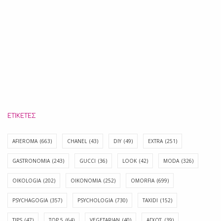
ΕΤΙΚΈΤΕΣ
AFIEROMA
(663)
CHANEL
(43)
DIY
(49)
EXTRA
(251)
GASTRONOMIA
(243)
GUCCI
(36)
LOOK
(42)
MODA
(326)
OIKOLOGIA
(202)
OIKONOMIA
(252)
OMORFIA
(699)
PSYCHAGOGIA
(357)
PSYCHOLOGIA
(730)
TAXIDI
(152)
TIPS
(47)
TOP 5
(64)
VEGETARIAN
(40)
ΑΓΧΟΣ
(39)