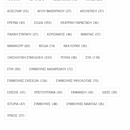
ΑΞΕΣΟΥΑΡ
(55)
ΑΓΊΟΥ ΒΑΛΕΝΤΊΝΟΥ
(37)
ΑΠΟΛΈΠΙΣΗ
(37)
ΕΡΕΥΝΑ
(43)
ΖΩΔΙΑ
(355)
ΘΕΑΤΡΙΚΗ ΠΑΡΑΣΤΑΣΗ
(36)
ΙΤΑΛΙΚΗ ΣΥΝΤΑΓΗ
(37)
ΚΟΡΩΝΑΪΟΣ
(46)
ΜΑΚΙΓΙΑΖ
(37)
ΜΑΝΙΚΙΟΥΡ
(60)
ΜΟΔΑ
(74)
ΝΕΑ ΥΟΡΚΗ
(36)
ΟΙΚΟΛΟΓΙΚΗ ΣΥΝΕΙΔΗΣΗ
(333)
ΡΟΥΧΑ
(38)
ΣΤΙΛ
(118)
ΣΤΥΛ
(90)
ΣΥΜΒΟΥΛΕΣ ΚΑΘΑΡΙΣΜΟΥ
(72)
ΣΥΜΒΟΥΛΕΣ ΣΧΕΣΕΩΝ
(126)
ΣΥΜΒΟΥΛΕΣ ΨΥΧΟΛΟΓΙΑΣ
(70)
ΣΧΕΣΕΙΣ
(41)
ΧΡΙΣΤΟΥΓΕΝΝΑ
(43)
ΕΜΦΆΝΙΣΗ
(43)
ΙΔΈΕΣ
(39)
ΙΣΤΟΡΊΑ
(47)
ΣΥΜΒΟΥΛΈΣ
(48)
ΣΥΜΒΟΥΛΈΣ ΜΑΚΙΓΙΆΖ
(36)
ΎΠΝΟΣ
(37)