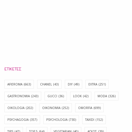
ΕΤΙΚΈΤΕΣ
AFIEROMA
(663)
CHANEL
(43)
DIY
(49)
EXTRA
(251)
GASTRONOMIA
(243)
GUCCI
(36)
LOOK
(42)
MODA
(326)
OIKOLOGIA
(202)
OIKONOMIA
(252)
OMORFIA
(699)
PSYCHAGOGIA
(357)
PSYCHOLOGIA
(730)
TAXIDI
(152)
TIPS
(47)
TOP 5
(64)
VEGETARIAN
(40)
ΑΓΧΟΣ
(39)