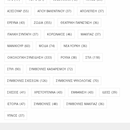
ΑΞΕΣΟΥΑΡ
(55)
ΑΓΊΟΥ ΒΑΛΕΝΤΊΝΟΥ
(37)
ΑΠΟΛΈΠΙΣΗ
(37)
ΕΡΕΥΝΑ
(43)
ΖΩΔΙΑ
(355)
ΘΕΑΤΡΙΚΗ ΠΑΡΑΣΤΑΣΗ
(36)
ΙΤΑΛΙΚΗ ΣΥΝΤΑΓΗ
(37)
ΚΟΡΩΝΑΪΟΣ
(46)
ΜΑΚΙΓΙΑΖ
(37)
ΜΑΝΙΚΙΟΥΡ
(60)
ΜΟΔΑ
(74)
ΝΕΑ ΥΟΡΚΗ
(36)
ΟΙΚΟΛΟΓΙΚΗ ΣΥΝΕΙΔΗΣΗ
(333)
ΡΟΥΧΑ
(38)
ΣΤΙΛ
(118)
ΣΤΥΛ
(90)
ΣΥΜΒΟΥΛΕΣ ΚΑΘΑΡΙΣΜΟΥ
(72)
ΣΥΜΒΟΥΛΕΣ ΣΧΕΣΕΩΝ
(126)
ΣΥΜΒΟΥΛΕΣ ΨΥΧΟΛΟΓΙΑΣ
(70)
ΣΧΕΣΕΙΣ
(41)
ΧΡΙΣΤΟΥΓΕΝΝΑ
(43)
ΕΜΦΆΝΙΣΗ
(43)
ΙΔΈΕΣ
(39)
ΙΣΤΟΡΊΑ
(47)
ΣΥΜΒΟΥΛΈΣ
(48)
ΣΥΜΒΟΥΛΈΣ ΜΑΚΙΓΙΆΖ
(36)
ΎΠΝΟΣ
(37)