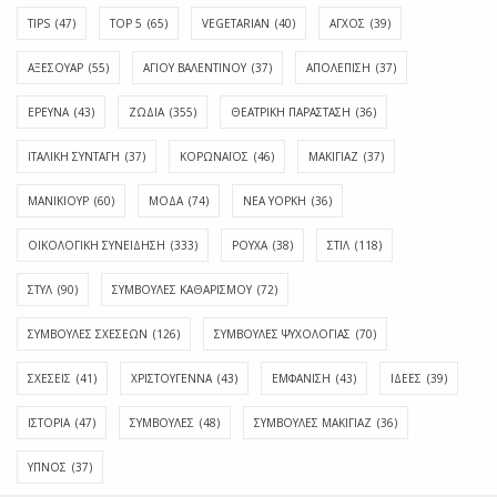
TIPS
(47)
TOP 5
(65)
VEGETARIAN
(40)
ΑΓΧΟΣ
(39)
ΑΞΕΣΟΥΑΡ
(55)
ΑΓΊΟΥ ΒΑΛΕΝΤΊΝΟΥ
(37)
ΑΠΟΛΈΠΙΣΗ
(37)
ΕΡΕΥΝΑ
(43)
ΖΩΔΙΑ
(355)
ΘΕΑΤΡΙΚΗ ΠΑΡΑΣΤΑΣΗ
(36)
ΙΤΑΛΙΚΗ ΣΥΝΤΑΓΗ
(37)
ΚΟΡΩΝΑΪΟΣ
(46)
ΜΑΚΙΓΙΑΖ
(37)
ΜΑΝΙΚΙΟΥΡ
(60)
ΜΟΔΑ
(74)
ΝΕΑ ΥΟΡΚΗ
(36)
ΟΙΚΟΛΟΓΙΚΗ ΣΥΝΕΙΔΗΣΗ
(333)
ΡΟΥΧΑ
(38)
ΣΤΙΛ
(118)
ΣΤΥΛ
(90)
ΣΥΜΒΟΥΛΕΣ ΚΑΘΑΡΙΣΜΟΥ
(72)
ΣΥΜΒΟΥΛΕΣ ΣΧΕΣΕΩΝ
(126)
ΣΥΜΒΟΥΛΕΣ ΨΥΧΟΛΟΓΙΑΣ
(70)
ΣΧΕΣΕΙΣ
(41)
ΧΡΙΣΤΟΥΓΕΝΝΑ
(43)
ΕΜΦΆΝΙΣΗ
(43)
ΙΔΈΕΣ
(39)
ΙΣΤΟΡΊΑ
(47)
ΣΥΜΒΟΥΛΈΣ
(48)
ΣΥΜΒΟΥΛΈΣ ΜΑΚΙΓΙΆΖ
(36)
ΎΠΝΟΣ
(37)