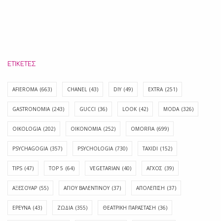
ΕΤΙΚΈΤΕΣ
AFIEROMA
(663)
CHANEL
(43)
DIY
(49)
EXTRA
(251)
GASTRONOMIA
(243)
GUCCI
(36)
LOOK
(42)
MODA
(326)
OIKOLOGIA
(202)
OIKONOMIA
(252)
OMORFIA
(699)
PSYCHAGOGIA
(357)
PSYCHOLOGIA
(730)
TAXIDI
(152)
TIPS
(47)
TOP 5
(64)
VEGETARIAN
(40)
ΑΓΧΟΣ
(39)
ΑΞΕΣΟΥΑΡ
(55)
ΑΓΊΟΥ ΒΑΛΕΝΤΊΝΟΥ
(37)
ΑΠΟΛΈΠΙΣΗ
(37)
ΕΡΕΥΝΑ
(43)
ΖΩΔΙΑ
(355)
ΘΕΑΤΡΙΚΗ ΠΑΡΑΣΤΑΣΗ
(36)