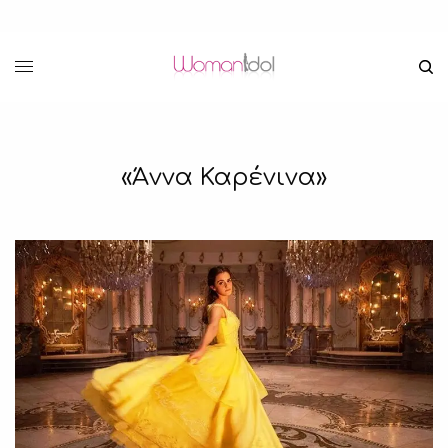
«Άννα Καρένινα»