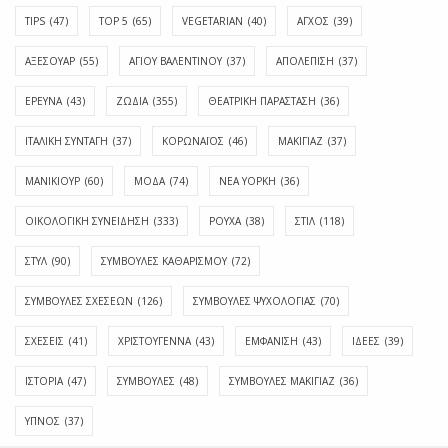
TIPS
(47)
TOP 5
(65)
VEGETARIAN
(40)
ΑΓΧΟΣ
(39)
ΑΞΕΣΟΥΑΡ
(55)
ΑΓΊΟΥ ΒΑΛΕΝΤΊΝΟΥ
(37)
ΑΠΟΛΈΠΙΣΗ
(37)
ΕΡΕΥΝΑ
(43)
ΖΩΔΙΑ
(355)
ΘΕΑΤΡΙΚΗ ΠΑΡΑΣΤΑΣΗ
(36)
ΙΤΑΛΙΚΗ ΣΥΝΤΑΓΗ
(37)
ΚΟΡΩΝΑΪΟΣ
(46)
ΜΑΚΙΓΙΑΖ
(37)
ΜΑΝΙΚΙΟΥΡ
(60)
ΜΟΔΑ
(74)
ΝΕΑ ΥΟΡΚΗ
(36)
ΟΙΚΟΛΟΓΙΚΗ ΣΥΝΕΙΔΗΣΗ
(333)
ΡΟΥΧΑ
(38)
ΣΤΙΛ
(118)
ΣΤΥΛ
(90)
ΣΥΜΒΟΥΛΕΣ ΚΑΘΑΡΙΣΜΟΥ
(72)
ΣΥΜΒΟΥΛΕΣ ΣΧΕΣΕΩΝ
(126)
ΣΥΜΒΟΥΛΕΣ ΨΥΧΟΛΟΓΙΑΣ
(70)
ΣΧΕΣΕΙΣ
(41)
ΧΡΙΣΤΟΥΓΕΝΝΑ
(43)
ΕΜΦΆΝΙΣΗ
(43)
ΙΔΈΕΣ
(39)
ΙΣΤΟΡΊΑ
(47)
ΣΥΜΒΟΥΛΈΣ
(48)
ΣΥΜΒΟΥΛΈΣ ΜΑΚΙΓΙΆΖ
(36)
ΎΠΝΟΣ
(37)