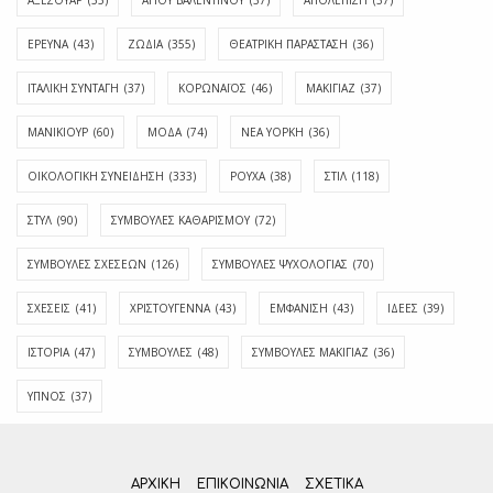
ΑΞΕΣΟΥΑΡ
(55)
ΑΓΊΟΥ ΒΑΛΕΝΤΊΝΟΥ
(37)
ΑΠΟΛΈΠΙΣΗ
(37)
ΕΡΕΥΝΑ
(43)
ΖΩΔΙΑ
(355)
ΘΕΑΤΡΙΚΗ ΠΑΡΑΣΤΑΣΗ
(36)
ΙΤΑΛΙΚΗ ΣΥΝΤΑΓΗ
(37)
ΚΟΡΩΝΑΪΟΣ
(46)
ΜΑΚΙΓΙΑΖ
(37)
ΜΑΝΙΚΙΟΥΡ
(60)
ΜΟΔΑ
(74)
ΝΕΑ ΥΟΡΚΗ
(36)
ΟΙΚΟΛΟΓΙΚΗ ΣΥΝΕΙΔΗΣΗ
(333)
ΡΟΥΧΑ
(38)
ΣΤΙΛ
(118)
ΣΤΥΛ
(90)
ΣΥΜΒΟΥΛΕΣ ΚΑΘΑΡΙΣΜΟΥ
(72)
ΣΥΜΒΟΥΛΕΣ ΣΧΕΣΕΩΝ
(126)
ΣΥΜΒΟΥΛΕΣ ΨΥΧΟΛΟΓΙΑΣ
(70)
ΣΧΕΣΕΙΣ
(41)
ΧΡΙΣΤΟΥΓΕΝΝΑ
(43)
ΕΜΦΆΝΙΣΗ
(43)
ΙΔΈΕΣ
(39)
ΙΣΤΟΡΊΑ
(47)
ΣΥΜΒΟΥΛΈΣ
(48)
ΣΥΜΒΟΥΛΈΣ ΜΑΚΙΓΙΆΖ
(36)
ΎΠΝΟΣ
(37)
ΑΡΧΙΚΗ
ΕΠΙΚΟΙΝΩΝΊΑ
ΣΧΕΤΙΚΆ