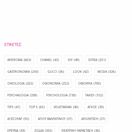
ΕΤΙΚΈΤΕΣ
AFIEROMA
(663)
CHANEL
(43)
DIY
(49)
EXTRA
(251)
GASTRONOMIA
(243)
GUCCI
(36)
LOOK
(42)
MODA
(326)
OIKOLOGIA
(202)
OIKONOMIA
(252)
OMORFIA
(700)
PSYCHAGOGIA
(358)
PSYCHOLOGIA
(730)
TAXIDI
(152)
TIPS
(47)
TOP 5
(65)
VEGETARIAN
(40)
ΑΓΧΟΣ
(39)
ΑΞΕΣΟΥΑΡ
(55)
ΑΓΊΟΥ ΒΑΛΕΝΤΊΝΟΥ
(37)
ΑΠΟΛΈΠΙΣΗ
(37)
ΕΡΕΥΝΑ
(43)
ΖΩΔΙΑ
(355)
ΘΕΑΤΡΙΚΗ ΠΑΡΑΣΤΑΣΗ
(36)