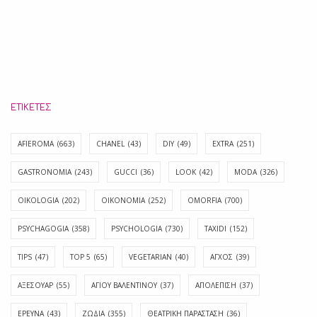
ΕΤΙΚΈΤΕΣ
AFIEROMA
(663)
CHANEL
(43)
DIY
(49)
EXTRA
(251)
GASTRONOMIA
(243)
GUCCI
(36)
LOOK
(42)
MODA
(326)
OIKOLOGIA
(202)
OIKONOMIA
(252)
OMORFIA
(700)
PSYCHAGOGIA
(358)
PSYCHOLOGIA
(730)
TAXIDI
(152)
TIPS
(47)
TOP 5
(65)
VEGETARIAN
(40)
ΑΓΧΟΣ
(39)
ΑΞΕΣΟΥΑΡ
(55)
ΑΓΊΟΥ ΒΑΛΕΝΤΊΝΟΥ
(37)
ΑΠΟΛΈΠΙΣΗ
(37)
ΕΡΕΥΝΑ
(43)
ΖΩΔΙΑ
(355)
ΘΕΑΤΡΙΚΗ ΠΑΡΑΣΤΑΣΗ
(36)