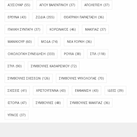
ΑΞΕΣΟΥΑΡ
(55)
ΑΓΊΟΥ ΒΑΛΕΝΤΊΝΟΥ
(37)
ΑΠΟΛΈΠΙΣΗ
(37)
ΕΡΕΥΝΑ
(43)
ΖΩΔΙΑ
(355)
ΘΕΑΤΡΙΚΗ ΠΑΡΑΣΤΑΣΗ
(36)
ΙΤΑΛΙΚΗ ΣΥΝΤΑΓΗ
(37)
ΚΟΡΩΝΑΪΟΣ
(46)
ΜΑΚΙΓΙΑΖ
(37)
ΜΑΝΙΚΙΟΥΡ
(60)
ΜΟΔΑ
(74)
ΝΕΑ ΥΟΡΚΗ
(36)
ΟΙΚΟΛΟΓΙΚΗ ΣΥΝΕΙΔΗΣΗ
(333)
ΡΟΥΧΑ
(38)
ΣΤΙΛ
(118)
ΣΤΥΛ
(90)
ΣΥΜΒΟΥΛΕΣ ΚΑΘΑΡΙΣΜΟΥ
(72)
ΣΥΜΒΟΥΛΕΣ ΣΧΕΣΕΩΝ
(126)
ΣΥΜΒΟΥΛΕΣ ΨΥΧΟΛΟΓΙΑΣ
(70)
ΣΧΕΣΕΙΣ
(41)
ΧΡΙΣΤΟΥΓΕΝΝΑ
(43)
ΕΜΦΆΝΙΣΗ
(43)
ΙΔΈΕΣ
(39)
ΙΣΤΟΡΊΑ
(47)
ΣΥΜΒΟΥΛΈΣ
(48)
ΣΥΜΒΟΥΛΈΣ ΜΑΚΙΓΙΆΖ
(36)
ΎΠΝΟΣ
(37)