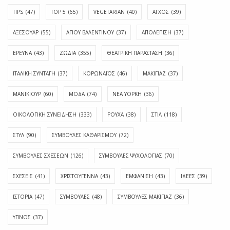
TIPS
(47)
TOP 5
(65)
VEGETARIAN
(40)
ΑΓΧΟΣ
(39)
ΑΞΕΣΟΥΑΡ
(55)
ΑΓΊΟΥ ΒΑΛΕΝΤΊΝΟΥ
(37)
ΑΠΟΛΈΠΙΣΗ
(37)
ΕΡΕΥΝΑ
(43)
ΖΩΔΙΑ
(355)
ΘΕΑΤΡΙΚΗ ΠΑΡΑΣΤΑΣΗ
(36)
ΙΤΑΛΙΚΗ ΣΥΝΤΑΓΗ
(37)
ΚΟΡΩΝΑΪΟΣ
(46)
ΜΑΚΙΓΙΑΖ
(37)
ΜΑΝΙΚΙΟΥΡ
(60)
ΜΟΔΑ
(74)
ΝΕΑ ΥΟΡΚΗ
(36)
ΟΙΚΟΛΟΓΙΚΗ ΣΥΝΕΙΔΗΣΗ
(333)
ΡΟΥΧΑ
(38)
ΣΤΙΛ
(118)
ΣΤΥΛ
(90)
ΣΥΜΒΟΥΛΕΣ ΚΑΘΑΡΙΣΜΟΥ
(72)
ΣΥΜΒΟΥΛΕΣ ΣΧΕΣΕΩΝ
(126)
ΣΥΜΒΟΥΛΕΣ ΨΥΧΟΛΟΓΙΑΣ
(70)
ΣΧΕΣΕΙΣ
(41)
ΧΡΙΣΤΟΥΓΕΝΝΑ
(43)
ΕΜΦΆΝΙΣΗ
(43)
ΙΔΈΕΣ
(39)
ΙΣΤΟΡΊΑ
(47)
ΣΥΜΒΟΥΛΈΣ
(48)
ΣΥΜΒΟΥΛΈΣ ΜΑΚΙΓΙΆΖ
(36)
ΎΠΝΟΣ
(37)