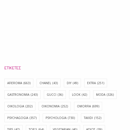
ΕΤΙΚΈΤΕΣ
AFIEROMA
(663)
CHANEL
(43)
DIY
(49)
EXTRA
(251)
GASTRONOMIA
(243)
GUCCI
(36)
LOOK
(42)
MODA
(326)
OIKOLOGIA
(202)
OIKONOMIA
(252)
OMORFIA
(699)
PSYCHAGOGIA
(357)
PSYCHOLOGIA
(730)
TAXIDI
(152)
TIPS
(47)
TOP 5
(64)
VEGETARIAN
(40)
ΑΓΧΟΣ
(39)