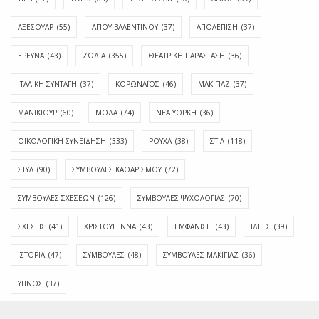
ΑΞΕΣΟΥΑΡ
(55)
ΑΓΊΟΥ ΒΑΛΕΝΤΊΝΟΥ
(37)
ΑΠΟΛΈΠΙΣΗ
(37)
ΕΡΕΥΝΑ
(43)
ΖΩΔΙΑ
(355)
ΘΕΑΤΡΙΚΗ ΠΑΡΑΣΤΑΣΗ
(36)
ΙΤΑΛΙΚΗ ΣΥΝΤΑΓΗ
(37)
ΚΟΡΩΝΑΪΟΣ
(46)
ΜΑΚΙΓΙΑΖ
(37)
ΜΑΝΙΚΙΟΥΡ
(60)
ΜΟΔΑ
(74)
ΝΕΑ ΥΟΡΚΗ
(36)
ΟΙΚΟΛΟΓΙΚΗ ΣΥΝΕΙΔΗΣΗ
(333)
ΡΟΥΧΑ
(38)
ΣΤΙΛ
(118)
ΣΤΥΛ
(90)
ΣΥΜΒΟΥΛΕΣ ΚΑΘΑΡΙΣΜΟΥ
(72)
ΣΥΜΒΟΥΛΕΣ ΣΧΕΣΕΩΝ
(126)
ΣΥΜΒΟΥΛΕΣ ΨΥΧΟΛΟΓΙΑΣ
(70)
ΣΧΕΣΕΙΣ
(41)
ΧΡΙΣΤΟΥΓΕΝΝΑ
(43)
ΕΜΦΆΝΙΣΗ
(43)
ΙΔΈΕΣ
(39)
ΙΣΤΟΡΊΑ
(47)
ΣΥΜΒΟΥΛΈΣ
(48)
ΣΥΜΒΟΥΛΈΣ ΜΑΚΙΓΙΆΖ
(36)
ΎΠΝΟΣ
(37)